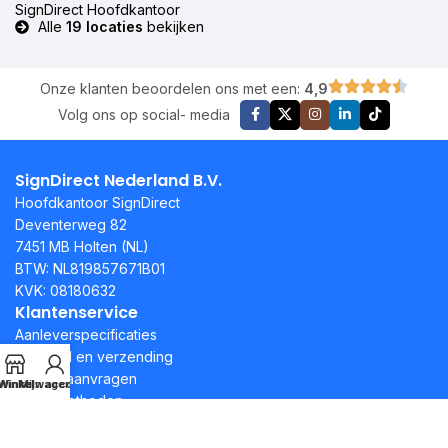
SignDirect Hoofdkantoor
Alle
19 locaties
bekijken
Onze klanten beoordelen ons met een:
4,9
Volg ons op social- media
SignDirect Nederland B.V.
Hoofdkantoor SignDirect
Deventerweg 82
7451 MB Holten (NL)
BTW: NL819857671B01
KVK: 08180632
Klantenservice
Aanleverspecificaties
Levertijd en verzending
Offerte aanvragen
Winkel
Winkelwagen
Mijn account
Betaalmethoden
Veelgestelde vragen
Handig