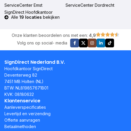
ServiceCenter Emst
ServiceCenter Dordrecht
SignDirect Hoofdkantoor
Alle
19 locaties
bekijken
Onze klanten beoordelen ons met een:
4,9
Volg ons op social- media
SignDirect Nederland B.V.
Hoofdkantoor SignDirect
Deventerweg 82
7451 MB Holten (NL)
BTW: NL819857671B01
KVK: 08180632
Klantenservice
Aanleverspecificaties
Levertijd en verzending
Offerte aanvragen
Betaalmethoden