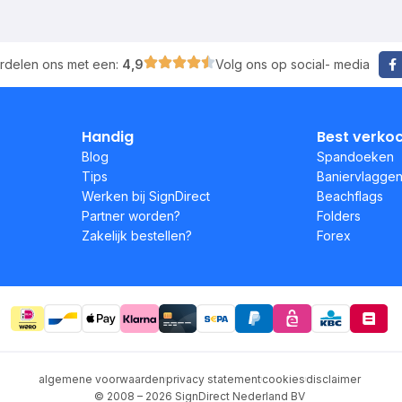
rdelen ons met een:
4,9
Volg ons op social- media
Handig
Best verko
Blog
Spandoeken
Tips
Baniervlagge
Werken bij SignDirect
Beachflags
Partner worden?
Folders
Zakelijk bestellen?
Forex
algemene voorwaarden
privacy statement
cookies
disclaimer
© 2008 – 2026 SignDirect Nederland BV