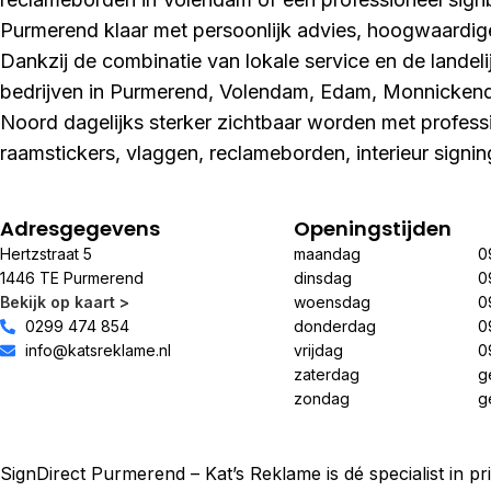
Purmerend klaar met persoonlijk advies, hoogwaardig
Dankzij de combinatie van lokale service en de landeli
bedrijven in Purmerend, Volendam, Edam, Monnicke
Noord dagelijks sterker zichtbaar worden met profess
raamstickers, vlaggen, reclameborden, interieur signi
Adresgegevens
Openingstijden
Hertzstraat 5
maandag
0
1446 TE Purmerend
dinsdag
0
Bekijk op kaart >
woensdag
0
0299 474 854
donderdag
0
info@katsreklame.nl
vrijdag
0
zaterdag
g
zondag
g
SignDirect Purmerend – Kat’s Reklame is dé specialist in p