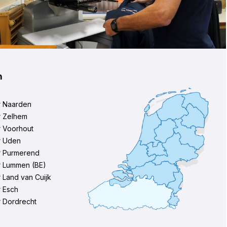
n
r Naarden
r Zelhem
r Voorhout
r Uden
r Purmerend
r Lummen (BE)
 Land van Cuijk
 Esch
 Dordrecht