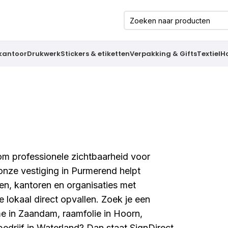
 kantoor
Drukwerk
Stickers & etiketten
Verpakking & Gifts
Textiel
H
 om professionele zichtbaarheid voor
onze vestiging in Purmerend helpt
en, kantoren en organisaties met
 lokaal direct opvallen. Zoek je een
me in Zaandam, raamfolie in Hoorn,
edrijf in Waterland? Dan staat SignDirect