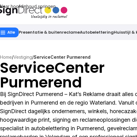
Naar hoofdinhoud springen
Alle
Presentatie & buitenreclame
Autobelettering
Huisstijl &
Home
/
Vestiging
/
ServiceCenter Purmerend
ServiceCenter
Purmerend
Bij SignDirect Purmerend – Kat’s Reklame draait alles
bedrijven in Purmerend en de regio Waterland. Vanuit 
SignDirect dagelijks ondernemers, winkels, horecazak
hoogwaardige print, signing en reclameoplossingen die
specialist in autobelettering in Purmerend, gevelrecla
reclameborden in Volendam of een professioneel signb