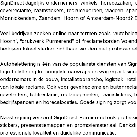
SignDirect dagelijks ondernemers, winkels, horecazaken, k
gevelreclame, raamstickers, reclameborden, vlaggen, span
Monnickendam, Zaandam, Hoorn of Amsterdam-Noord? Dan s
Veel bedrijven zoeken online naar termen zoals “autobelet
Hoorn”, “drukwerk Purmerend” of “reclameborden Volendam”.
bedrijven lokaal sterker zichtbaar worden met professionele
Autobelettering is één van de populairste diensten van Si
logo belettering tot complete carwraps en wagenpark signi
ondernemers in de bouw, installatiebranche, logistiek, reta
van lokale reclame. Ook voor gevelreclame en buitenrecla
gevelletters, lichtreclame, reclamepanelen, raamstickers
bedrijfspanden en horecalocaties. Goede signing zorgt voo
Naast signing verzorgt SignDirect Purmerend ook professi
stickers, presentatiemappen en promotiemateriaal. Dankzij 
professionele kwaliteit en duidelijke communicatie.