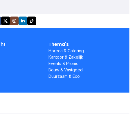
cht
Thema's
Horeca & Catering
n
Kantoor & Zakelijk
Events & Promo
Bouw & Vastgoed
Duurzaam & Eco