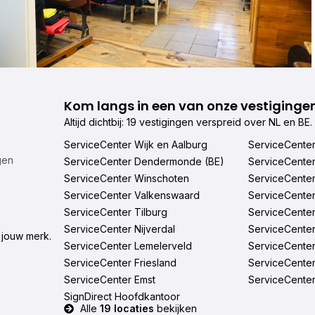
Kom langs in een van onze vestiginge
Altijd dichtbij: 19 vestigingen verspreid over NL en BE.
ServiceCenter Wijk en Aalburg
ServiceCente
gen
ServiceCenter Dendermonde (BE)
ServiceCente
ServiceCenter Winschoten
ServiceCente
ServiceCenter Valkenswaard
ServiceCente
ServiceCenter Tilburg
ServiceCente
ServiceCenter Nijverdal
ServiceCente
 jouw merk.
ServiceCenter Lemelerveld
ServiceCenter
ServiceCenter Friesland
ServiceCenter
ServiceCenter Emst
ServiceCenter
SignDirect Hoofdkantoor
Alle
19 locaties
bekijken