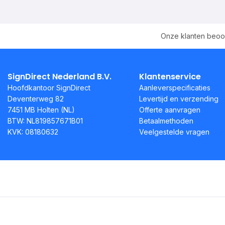
Onze klanten beoo
SignDirect Nederland B.V.
Klantenservice
Hoofdkantoor SignDirect
Aanleverspecificaties
Deventerweg 82
Levertijd en verzending
7451 MB Holten (NL)
Offerte aanvragen
BTW: NL819857671B01
Betaalmethoden
KVK: 08180632
Veelgestelde vragen