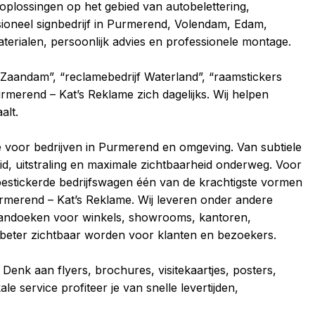
oplossingen op het gebied van autobelettering,
sioneel signbedrijf in Purmerend, Volendam, Edam,
ialen, persoonlijk advies en professionele montage.
 Zaandam”, “reclamebedrijf Waterland”, “raamstickers
merend – Kat’s Reklame zich dagelijks. Wij helpen
alt.
me voor bedrijven in Purmerend en omgeving. Van subtiele
id, uitstraling en maximale zichtbaarheid onderweg. Voor
l bestickerde bedrijfswagen één van de krachtigste vormen
urmerend – Kat’s Reklame. Wij leveren onder andere
 spandoeken voor winkels, showrooms, kantoren,
l beter zichtbaar worden voor klanten en bezoekers.
enk aan flyers, brochures, visitekaartjes, posters,
 service profiteer je van snelle levertijden,