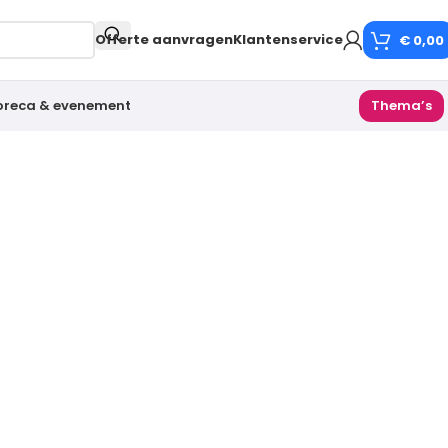
Offerte aanvragen
Klantenservice
€
0,00
oreca & evenement
Thema’s