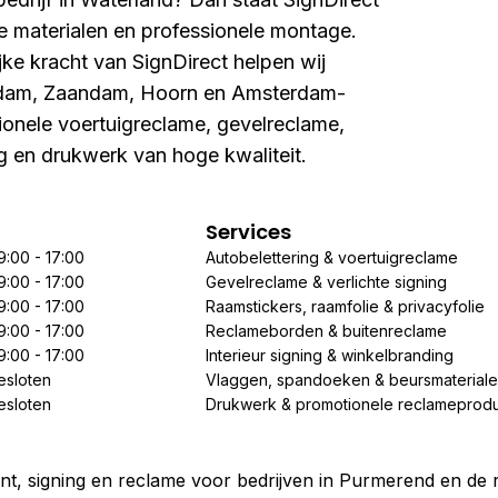
e materialen en professionele montage.
jke kracht van SignDirect helpen wij
ndam, Zaandam, Hoorn en Amsterdam-
ionele voertuigreclame, gevelreclame,
ng en drukwerk van hoge kwaliteit.
Services
9:00 - 17:00
Autobelettering & voertuigreclame
9:00 - 17:00
Gevelreclame & verlichte signing
9:00 - 17:00
Raamstickers, raamfolie & privacyfolie
9:00 - 17:00
Reclameborden & buitenreclame
9:00 - 17:00
Interieur signing & winkelbranding
esloten
Vlaggen, spandoeken & beursmaterial
esloten
Drukwerk & promotionele reclameprod
rint, signing en reclame voor bedrijven in Purmerend en de 