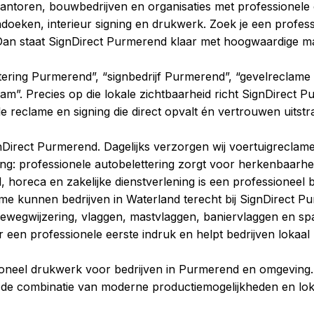
antoren, bouwbedrijven en organisaties met professionele 
doeken, interieur signing en drukwerk. Zoek je een profes
taat SignDirect Purmerend klaar met hoogwaardige mater
tering Purmerend”, “signbedrijf Purmerend”, “gevelreclame
 Precies op die lokale zichtbaarheid richt SignDirect Pur
 reclame en signing die direct opvalt én vertrouwen uitstra
gnDirect Purmerend. Dagelijks verzorgen wij voertuigrecla
ng: professionele autobelettering zorgt voor herkenbaarhe
il, horeca en zakelijke dienstverlening is een professionee
me kunnen bedrijven in Waterland terecht bij SignDirect P
, bewegwijzering, vlaggen, mastvlaggen, baniervlaggen en
r een professionele eerste indruk en helpt bedrijven lokaa
oneel drukwerk voor bedrijven in Purmerend en omgeving. D
de combinatie van moderne productiemogelijkheden en lokale