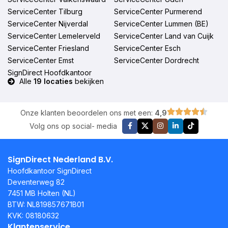
ServiceCenter Tilburg
ServiceCenter Purmerend
ServiceCenter Nijverdal
ServiceCenter Lummen (BE)
ServiceCenter Lemelerveld
ServiceCenter Land van Cuijk
ServiceCenter Friesland
ServiceCenter Esch
ServiceCenter Emst
ServiceCenter Dordrecht
SignDirect Hoofdkantoor
Alle
19 locaties
bekijken
Onze klanten beoordelen ons met een:
4,9
Volg ons op social- media
SignDirect Nederland B.V.
Hoofdkantoor SignDirect
Deventerweg 82
7451 MB Holten (NL)
BTW: NL819857671B01
KVK: 08180632
Klantenservice