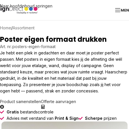
Naar hoofdinhoud springen
ME
Home
/
Assortiment
Poster eigen formaat drukken
Art. nr.:
posters-eigen-formaat
Je hebt een plek in gedachten en daar moet je poster perfect
passen. Met posters in eigen formaat kies jij de afmeting die wél
werkt voor jouw etalage, wand, display of campagne. Geen
standaard keuze, maar precies wat jouw ruimte vraagt. Haarscherp
gedrukt, in de kwaliteit en het materiaal dat past bij jouw
toepassing. Zo presenteer je jouw boodschap zoals jij het voor
ogen hebt — passend, strak en zonder concessies.
Product samenstellen
Offerte aanvragen
Gratis
bestandscontrole
Advies met verstand van
Print & Sign
Scherpe
prijzen