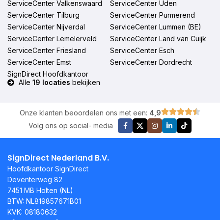
ServiceCenter Valkenswaard
ServiceCenter Uden
ServiceCenter Tilburg
ServiceCenter Purmerend
ServiceCenter Nijverdal
ServiceCenter Lummen (BE)
ServiceCenter Lemelerveld
ServiceCenter Land van Cuijk
ServiceCenter Friesland
ServiceCenter Esch
ServiceCenter Emst
ServiceCenter Dordrecht
SignDirect Hoofdkantoor
Alle
19 locaties
bekijken
Onze klanten beoordelen ons met een:
4,9
Volg ons op social- media
SignDirect Nederland B.V.
Hoofdkantoor SignDirect
Deventerweg 82
7451 MB Holten (NL)
BTW: NL819857671B01
KVK: 08180632