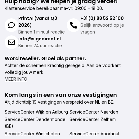
Hulp nodig? We helpen je graag verder!
Klantenservice bereikbaar ma–vr: 09:00 – 18:00.
PrintAI (vanaf Q3
+31 (0) 88 52 52 100
2026)
Gelijk antwoord op je
Binnen 1 minuut reactie
vragen
info@signdirect.nl
Binnen 24 uur reactie
Word reseller. Groei als partner.
Achter de schermen krachtig geregeld. Aan de voorkant
volledig jouw merk.
MEER INFO
Kom langs in een van onze vestigingen
Altijd dichtbij: 19 vestigingen verspreid over NL en BE.
ServiceCenter Wijk en Aalburg
ServiceCenter Naarden
ServiceCenter Dendermonde
ServiceCenter Zelhem
(BE)
ServiceCenter Winschoten
ServiceCenter Voorhout