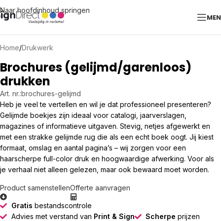
Naar hoofdinhoud springen
ME
Home
/
Drukwerk
Brochures (gelijmd/garenloos)
drukken
Art. nr.:
brochures-gelijmd
Heb je veel te vertellen en wil je dat professioneel presenteren?
Gelijmde boekjes zijn ideaal voor catalogi, jaarverslagen,
magazines of informatieve uitgaven. Stevig, netjes afgewerkt en
met een strakke gelijmde rug die als een echt boek oogt. Jij kiest
formaat, omslag en aantal pagina’s – wij zorgen voor een
haarscherpe full-color druk en hoogwaardige afwerking. Voor als
je verhaal niet alleen gelezen, maar ook bewaard moet worden.
Product samenstellen
Offerte aanvragen
Gratis
bestandscontrole
Advies met verstand van
Print & Sign
Scherpe
prijzen