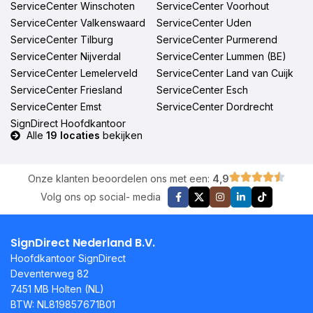
ServiceCenter Winschoten
ServiceCenter Voorhout
ServiceCenter Valkenswaard
ServiceCenter Uden
ServiceCenter Tilburg
ServiceCenter Purmerend
ServiceCenter Nijverdal
ServiceCenter Lummen (BE)
ServiceCenter Lemelerveld
ServiceCenter Land van Cuijk
ServiceCenter Friesland
ServiceCenter Esch
ServiceCenter Emst
ServiceCenter Dordrecht
SignDirect Hoofdkantoor
Alle
19 locaties
bekijken
Onze klanten beoordelen ons met een:
4,9
Volg ons op social- media
SignDirect Nederland B.V.
Hoofdkantoor SignDirect
Deventerweg 82
7451 MB Holten (NL)
BTW: NL819857671B01