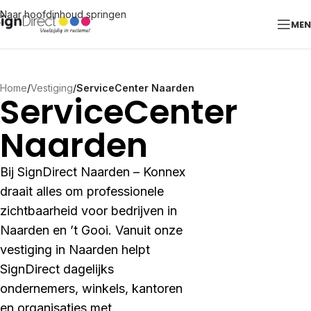
Naar hoofdinhoud springen
ME
Home
/
Vestiging
/
ServiceCenter Naarden
ServiceCenter
Naarden
Bij SignDirect Naarden – Konnex
draait alles om professionele
zichtbaarheid voor bedrijven in
Naarden en ’t Gooi. Vanuit onze
vestiging in Naarden helpt
SignDirect dagelijks
ondernemers, winkels, kantoren
en organisaties met