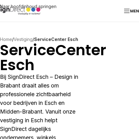
Naar hoofdinhoud springen
ME
Home
/
Vestiging
/
ServiceCenter Esch
ServiceCenter
Esch
Bij SignDirect Esch – Design in
Brabant draait alles om
professionele zichtbaarheid
voor bedrijven in Esch en
Midden-Brabant. Vanuit onze
vestiging in Esch helpt
SignDirect dagelijks
ondernemers, winkels,