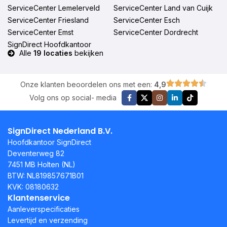
ServiceCenter Lemelerveld
ServiceCenter Land van Cuijk
ServiceCenter Friesland
ServiceCenter Esch
ServiceCenter Emst
ServiceCenter Dordrecht
SignDirect Hoofdkantoor
Alle
19 locaties
bekijken
Onze klanten beoordelen ons met een:
4,9
Volg ons op social- media
SignDirect Nederland B.V.
Hoofdkantoor SignDirect
Deventerweg 82
7451 MB Holten (NL)
BTW: NL819857671B01
KVK: 08180632
Klantenservice
Aanleverspecificaties
Levertijd en verzending