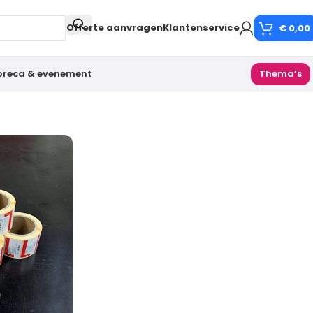
Offerte aanvragen
Klantenservice
€
0,00
oreca & evenement
Thema’s