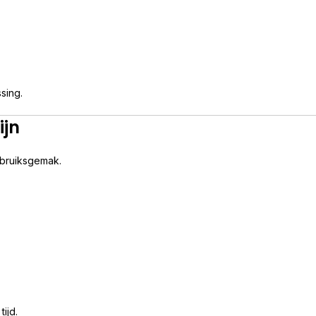
sing.
ijn
ebruiksgemak.
ijd.