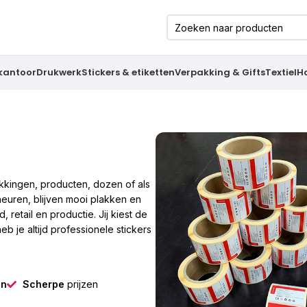
 kantoor
Drukwerk
Stickers & etiketten
Verpakking & Gifts
Textiel
H
akkingen, producten, dozen of als
cheuren, blijven mooi plakken en
retail en productie. Jij kiest de
eb je altijd professionele stickers
gn
Scherpe
prijzen