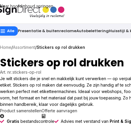
Naar hoofdinhoud springen
Alle
Presentatie & buitenreclame
Autobelettering
Huisstijl &
Home
/
Assortiment
/
Stickers op rol drukken
Stickers op rol drukken
Art. nr.:
stickers-op-rol
Je wilt stickers die je snel en makkelijk kunt verwerken — op verp
etiket. Stickers op rol maken dat eenvoudig. Ze zijn handig af te s
werken perfect met etiketteermachines. Ideaal voor webshops, food, 
vorm, het formaat en het materiaal dat past bij jouw toepassing. Zo h
binnen handbereik, klaar voor dagelijks gebruik.
Product samenstellen
Offerte aanvragen
Gratis
bestandscontrole
Advies met verstand van
Print & Si