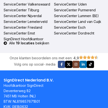
ServiceCenter Valkenswaard
ServiceCenter Uden
ServiceCenter Tilburg
ServiceCenter Purmerend
ServiceCenter Nijverdal
ServiceCenter Lummen (BE)
ServiceCenter Lemelerveld
ServiceCenter Land van Cuijk
ServiceCenter Friesland
ServiceCenter Esch
ServiceCenter Emst
ServiceCenter Dordrecht
SignDirect Hoofdkantoor
Alle
19 locaties
bekijken
Onze klanten beoordelen ons met een:
4,9
Volg ons op social- media
SignDirect Nederland B.V.
Hoofdkantoor SignDirect
Deventerweg 82
7451 MB Holten (NL)
BTW: NL819857671B01
KVK: 08180632