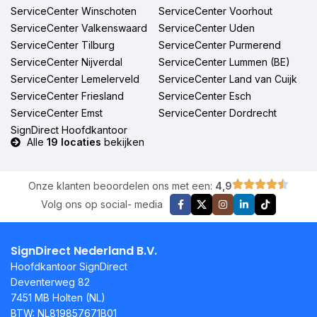
ServiceCenter Winschoten
ServiceCenter Voorhout
ServiceCenter Valkenswaard
ServiceCenter Uden
ServiceCenter Tilburg
ServiceCenter Purmerend
ServiceCenter Nijverdal
ServiceCenter Lummen (BE)
ServiceCenter Lemelerveld
ServiceCenter Land van Cuijk
ServiceCenter Friesland
ServiceCenter Esch
ServiceCenter Emst
ServiceCenter Dordrecht
SignDirect Hoofdkantoor
Alle
19 locaties
bekijken
Onze klanten beoordelen ons met een:
4,9
Volg ons op social- media
SignDirect Nederland B.V.
Hoofdkantoor SignDirect
Deventerweg 82
7451 MB Holten (NL)
BTW: NL819857671B01