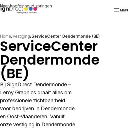
Naar hoofdinhoud springen
ME
Home
/
Vestiging
/
ServiceCenter Dendermonde (BE)
ServiceCenter
Dendermonde
(BE)
Bij SignDirect Dendermonde –
Leroy Graphics draait alles om
professionele zichtbaarheid
voor bedrijven in Dendermonde
en Oost-Vlaanderen. Vanuit
onze vestiging in Dendermonde