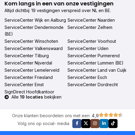
Kom langs in een van onze vestigingen
Altijd dichtbij: 19 vestigingen verspreid over NL en BE.
ServiceCenter Wijk en Aalburg
ServiceCenter Naarden
ServiceCenter Dendermonde
ServiceCenter Zelhem
(BE)
ServiceCenter Winschoten
ServiceCenter Voorhout
ServiceCenter Valkenswaard
ServiceCenter Uden
ServiceCenter Tilburg
ServiceCenter Purmerend
ServiceCenter Nijverdal
ServiceCenter Lummen (BE)
ServiceCenter Lemelerveld
ServiceCenter Land van Cuijk
ServiceCenter Friesland
ServiceCenter Esch
ServiceCenter Emst
ServiceCenter Dordrecht
SignDirect Hoofdkantoor
Alle
19 locaties
bekijken
Onze klanten beoordelen ons met een:
4,9
Volg ons op social- media