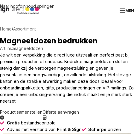
Naar hoofdinhoud springen
ME
Home
/
Assortiment
Magneetdozen bedrukken
Art. nr.:
magneetdozen
Je wilt een verpakking die direct luxe uitstraalt en perfect past bij
premium producten of cadeaus. Bedrukte magneetdozen sluiten
stevig dankzij de verborgen magneetsluiting en geven je
presentatie een hoogwaardige, opvallende uitstraling. Het stevige
karton en de strakke afwerking maken deze doos ideaal voor
onboardingpakketten, gifts, productlanceringen en VIP-mailings. Zo
creëer je een unboxing-ervaring die indruk maakt én je merk sterk
neerzet.
Product samenstellen
Offerte aanvragen
Gratis
bestandscontrole
Advies met verstand van
Print & Sign
Scherpe
prijzen