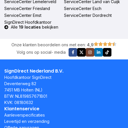
ServiceCenter Lemelerveld
ServiceCenter Land van Cuijk
ServiceCenter Friesland
ServiceCenter Esch
ServiceCenter Emst
ServiceCenter Dordrecht
SignDirect Hoofdkantoor
Alle
19 locaties
bekijken
Onze klanten beoordelen ons met een:
4,9
Volg ons op social- media
SignDirect Nederland B.V.
Hoofdkantoor SignDirect
Deventerweg 82
7451 MB Holten (NL)
BTW: NL819857671B01
KVK: 08180632
Klantenservice
Aanleverspecificaties
Levertijd en verzending
Offerte aanvragen