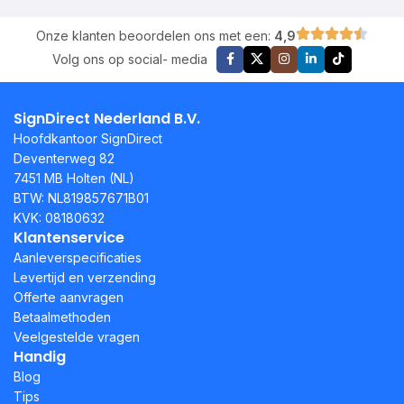
Onze klanten beoordelen ons met een:
4,9
Volg ons op social- media
SignDirect Nederland B.V.
Hoofdkantoor SignDirect
Deventerweg 82
7451 MB Holten (NL)
BTW: NL819857671B01
KVK: 08180632
Klantenservice
Aanleverspecificaties
Levertijd en verzending
Offerte aanvragen
Betaalmethoden
Veelgestelde vragen
Handig
Blog
Tips