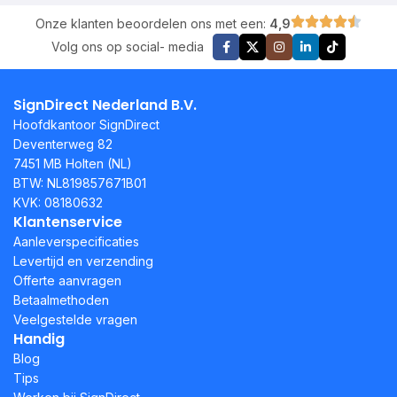
Onze klanten beoordelen ons met een:
4,9
Volg ons op social- media
SignDirect Nederland B.V.
Hoofdkantoor SignDirect
Deventerweg 82
7451 MB Holten (NL)
BTW: NL819857671B01
KVK: 08180632
Klantenservice
Aanleverspecificaties
Levertijd en verzending
Offerte aanvragen
Betaalmethoden
Veelgestelde vragen
Handig
Blog
Tips