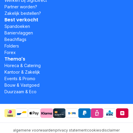
Werken bij SignDirect
Partner worden?
Zakelijk bestellen?
Best verkocht
Spandoeken
Baniervlaggen
Beachflags
Folders
Forex
Thema's
Horeca & Catering
Kantoor & Zakelijk
Events & Promo
Bouw & Vastgoed
Duurzaam & Eco
algemene voorwaarden
privacy statement
cookies
disclaimer