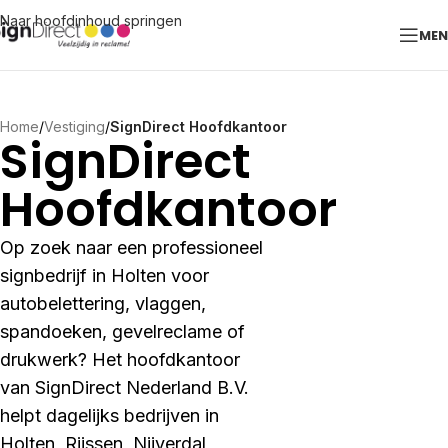
Naar hoofdinhoud springen
ME
Home
/
Vestiging
/
SignDirect Hoofdkantoor
SignDirect
Hoofdkantoor
Op zoek naar een professioneel
signbedrijf in Holten voor
autobelettering, vlaggen,
spandoeken, gevelreclame of
drukwerk? Het hoofdkantoor
van SignDirect Nederland B.V.
helpt dagelijks bedrijven in
Holten, Rijssen, Nijverdal,