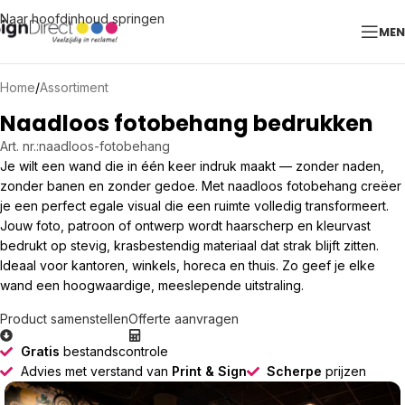
Naar hoofdinhoud springen
ME
Home
/
Assortiment
Naadloos fotobehang bedrukken
Art. nr.:
naadloos-fotobehang
Je wilt een wand die in één keer indruk maakt — zonder naden,
zonder banen en zonder gedoe. Met naadloos fotobehang creëer
je een perfect egale visual die een ruimte volledig transformeert.
Jouw foto, patroon of ontwerp wordt haarscherp en kleurvast
bedrukt op stevig, krasbestendig materiaal dat strak blijft zitten.
Ideaal voor kantoren, winkels, horeca en thuis. Zo geef je elke
wand een hoogwaardige, meeslepende uitstraling.
Product samenstellen
Offerte aanvragen
Gratis
bestandscontrole
Advies met verstand van
Print & Sign
Scherpe
prijzen