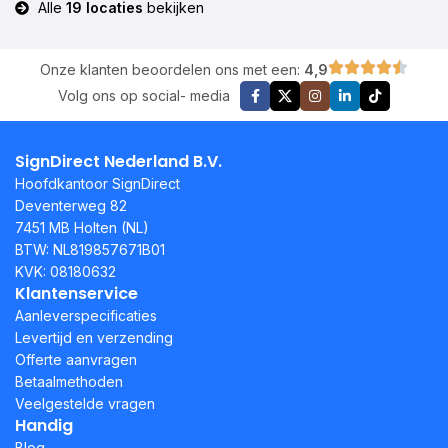
Alle
19 locaties
bekijken
Onze klanten beoordelen ons met een:
4,9
Volg ons op social- media
SignDirect Nederland B.V.
Hoofdkantoor SignDirect
Deventerweg 82
7451 MB Holten (NL)
BTW: NL819857671B01
KVK: 08180632
Klantenservice
Aanleverspecificaties
Levertijd en verzending
Offerte aanvragen
Betaalmethoden
Veelgestelde vragen
Handig
Blog