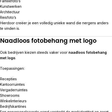
Familiefoto’s
Kunstwerken
Architectuur
Reisfoto’s
Hierdoor creëer je een volledig unieke wand die nergens anders
te vinden is.
Naadloos fotobehang met logo
Ook bedrijven kiezen steeds vaker voor
naadloos fotobehang
met logo
.
Toepassingen:
Recepties
Kantoorruimtes
Vergaderruimtes
Showrooms
Winkelinterieurs
Bedrijfskantines
Een gepersonaliseerde wand versterkt de merkidentiteit en zorgt