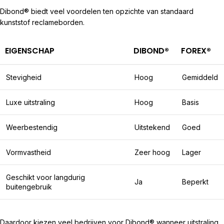
Dibond® biedt veel voordelen ten opzichte van standaard
kunststof reclameborden.
EIGENSCHAP
DIBOND®
FOREX®
Stevigheid
Hoog
Gemiddeld
Luxe uitstraling
Hoog
Basis
Weerbestendig
Uitstekend
Goed
Vormvastheid
Zeer hoog
Lager
Geschikt voor langdurig
Ja
Beperkt
buitengebruik
Daardoor kiezen veel bedrijven voor Dibond® wanneer uitstraling