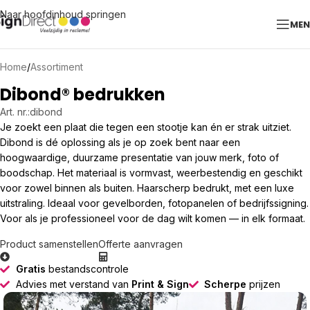
Naar hoofdinhoud springen
ME
Home
/
Assortiment
Dibond® bedrukken
Art. nr.:
dibond
Je zoekt een plaat die tegen een stootje kan én er strak uitziet.
Dibond is dé oplossing als je op zoek bent naar een
hoogwaardige, duurzame presentatie van jouw merk, foto of
boodschap. Het materiaal is vormvast, weerbestendig en geschikt
voor zowel binnen als buiten. Haarscherp bedrukt, met een luxe
uitstraling. Ideaal voor gevelborden, fotopanelen of bedrijfssigning.
Voor als je professioneel voor de dag wilt komen — in elk formaat.
Product samenstellen
Offerte aanvragen
Gratis
bestandscontrole
Advies met verstand van
Print & Sign
Scherpe
prijzen