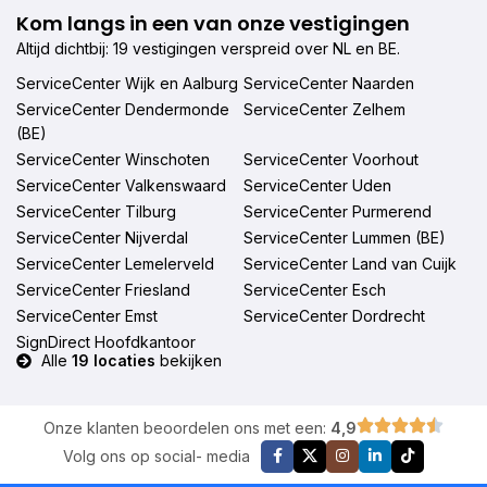
Kom langs in een van onze vestigingen
Altijd dichtbij: 19 vestigingen verspreid over NL en BE.
ServiceCenter Wijk en Aalburg
ServiceCenter Naarden
ServiceCenter Dendermonde
ServiceCenter Zelhem
(BE)
ServiceCenter Winschoten
ServiceCenter Voorhout
ServiceCenter Valkenswaard
ServiceCenter Uden
ServiceCenter Tilburg
ServiceCenter Purmerend
ServiceCenter Nijverdal
ServiceCenter Lummen (BE)
ServiceCenter Lemelerveld
ServiceCenter Land van Cuijk
ServiceCenter Friesland
ServiceCenter Esch
ServiceCenter Emst
ServiceCenter Dordrecht
SignDirect Hoofdkantoor
Alle
19 locaties
bekijken
Onze klanten beoordelen ons met een:
4,9
Volg ons op social- media