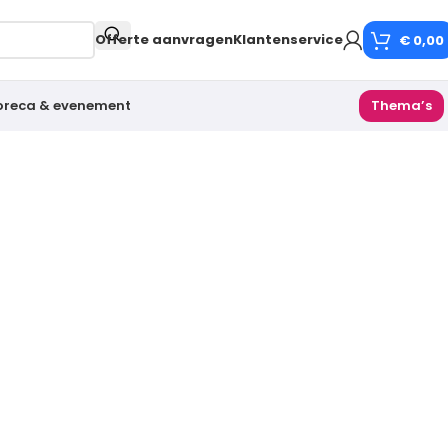
Offerte aanvragen
Klantenservice
€
0,00
oreca & evenement
Thema’s