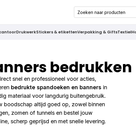
 kantoor
Drukwerk
Stickers & etiketten
Verpakking & Gifts
Textiel
H
anners bedrukken
irect snel en professioneel voor acties,
veren
bedrukte spandoeken en banners
in
ig materiaal voor langdurig buitengebruik.
uw boodschap altijd goed op, zowel binnen
ingen, zomen of tunnels en bestel jouw
ne, scherp geprijsd en met snelle levering.