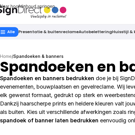
Naar hoofdinhoud springen
Alle
Presentatie & buitenreclame
Autobelettering
Huisstijl &
Home
/
Spandoeken & banners
Spandoeken en b
Spandoeken en banners bedrukken
doe je bij SignD
evenementen, bouwplaatsen en gevelreclame. Wij le
elk gewenst formaat, gedrukt op sterk en weerbestend
Dankzij haarscherpe prints en heldere kleuren valt jo
als buiten. Kies uit verschillende afwerkingen zoals r
spandoek of banner laten bedrukken
eenvoudig onli