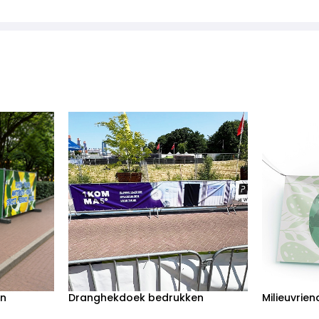
en
Dranghekdoek bedrukken
Milieuvrie
bedrukken