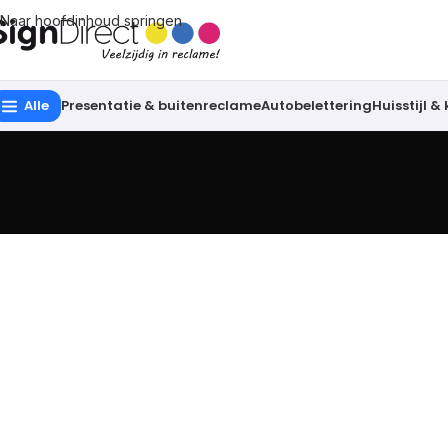
Naar hoofdinhoud springen
Alle
Presentatie & buitenreclame
Autobelettering
Huisstijl &