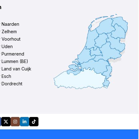
n
r Naarden
r Zelhem
r Voorhout
r Uden
r Purmerend
r Lummen (BE)
 Land van Cuijk
 Esch
 Dordrecht