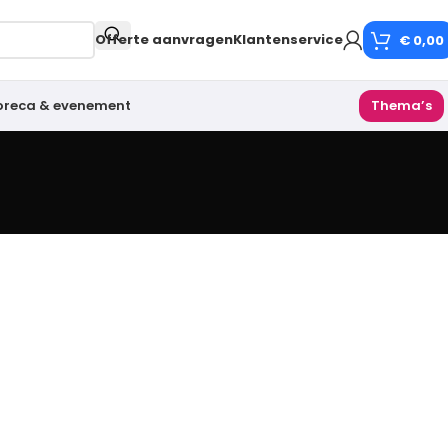
Offerte aanvragen
Klantenservice
€
0,00
oreca & evenement
Thema’s