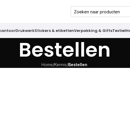
 kantoor
Drukwerk
Stickers & etiketten
Verpakking & Gifts
Textiel
H
Bestellen
Home
/
Kennis
/
Bestellen