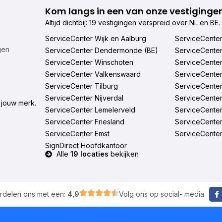
Kom langs in een van onze vestiginge
Altijd dichtbij: 19 vestigingen verspreid over NL en BE.
ServiceCenter Wijk en Aalburg
ServiceCente
gen
ServiceCenter Dendermonde (BE)
ServiceCente
ServiceCenter Winschoten
ServiceCente
ServiceCenter Valkenswaard
ServiceCente
ServiceCenter Tilburg
ServiceCente
ServiceCenter Nijverdal
ServiceCente
 jouw merk.
ServiceCenter Lemelerveld
ServiceCenter
ServiceCenter Friesland
ServiceCenter
ServiceCenter Emst
ServiceCenter
SignDirect Hoofdkantoor
Alle
19 locaties
bekijken
rdelen ons met een:
4,9
Volg ons op social- media