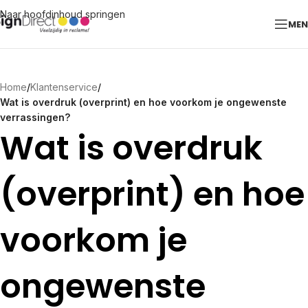
Naar hoofdinhoud springen
ME
Home
/
Klantenservice
/
Wat is overdruk (overprint) en hoe voorkom je ongewenste
verrassingen?
Wat is overdruk
(overprint) en hoe
voorkom je
ongewenste