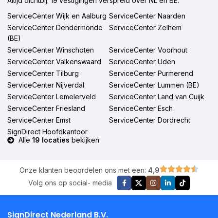
Altijd dichtbij: 19 vestigingen verspreid over NL en BE.
ServiceCenter Wijk en Aalburg
ServiceCenter Naarden
ServiceCenter Dendermonde
ServiceCenter Zelhem
(BE)
ServiceCenter Winschoten
ServiceCenter Voorhout
ServiceCenter Valkenswaard
ServiceCenter Uden
ServiceCenter Tilburg
ServiceCenter Purmerend
ServiceCenter Nijverdal
ServiceCenter Lummen (BE)
ServiceCenter Lemelerveld
ServiceCenter Land van Cuijk
ServiceCenter Friesland
ServiceCenter Esch
ServiceCenter Emst
ServiceCenter Dordrecht
SignDirect Hoofdkantoor
Alle
19 locaties
bekijken
Onze klanten beoordelen ons met een:
4,9
Volg ons op social- media
SignDirect Nederland B.V.