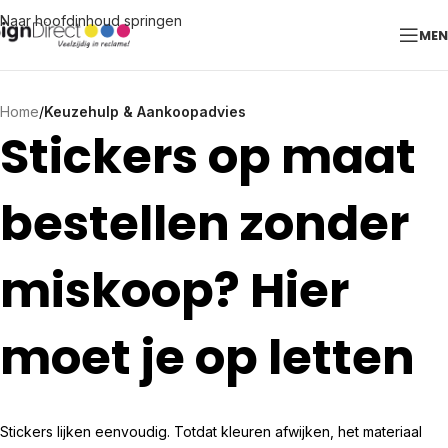
Naar hoofdinhoud springen
ME
Home
/
Keuzehulp & Aankoopadvies
Stickers op maat
bestellen zonder
miskoop? Hier
moet je op letten
Stickers lijken eenvoudig. Totdat kleuren afwijken, het materiaal