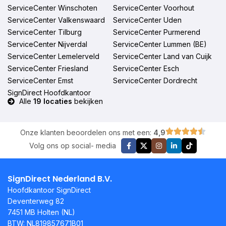
ServiceCenter Winschoten
ServiceCenter Voorhout
ServiceCenter Valkenswaard
ServiceCenter Uden
ServiceCenter Tilburg
ServiceCenter Purmerend
ServiceCenter Nijverdal
ServiceCenter Lummen (BE)
ServiceCenter Lemelerveld
ServiceCenter Land van Cuijk
ServiceCenter Friesland
ServiceCenter Esch
ServiceCenter Emst
ServiceCenter Dordrecht
SignDirect Hoofdkantoor
Alle
19 locaties
bekijken
Onze klanten beoordelen ons met een:
4,9
Volg ons op social- media
SignDirect Nederland B.V.
Hoofdkantoor SignDirect
Deventerweg 82
7451 MB Holten (NL)
BTW: NL819857671B01