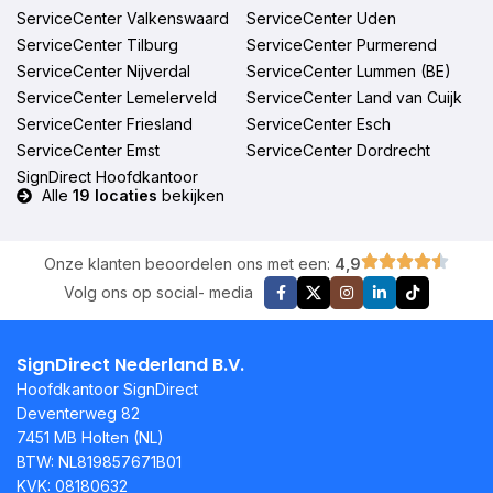
ServiceCenter Valkenswaard
ServiceCenter Uden
ServiceCenter Tilburg
ServiceCenter Purmerend
ServiceCenter Nijverdal
ServiceCenter Lummen (BE)
ServiceCenter Lemelerveld
ServiceCenter Land van Cuijk
ServiceCenter Friesland
ServiceCenter Esch
ServiceCenter Emst
ServiceCenter Dordrecht
SignDirect Hoofdkantoor
Alle
19 locaties
bekijken
Onze klanten beoordelen ons met een:
4,9
Volg ons op social- media
SignDirect Nederland B.V.
Hoofdkantoor SignDirect
Deventerweg 82
7451 MB Holten (NL)
BTW: NL819857671B01
KVK: 08180632