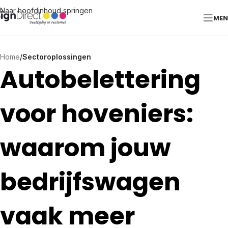
Naar hoofdinhoud springen
ME
Home
/
Sectoroplossingen
Autobelettering
voor hoveniers:
waarom jouw
bedrijfswagen
vaak meer