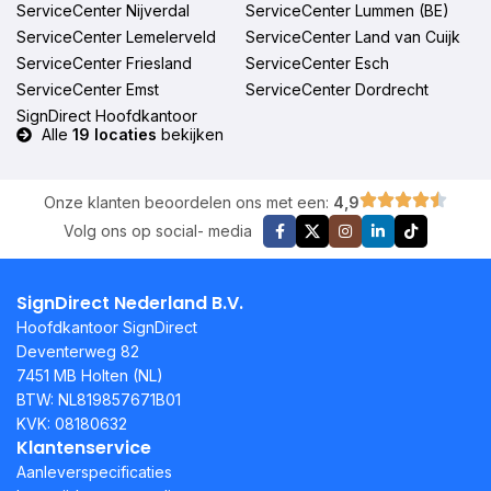
ServiceCenter Nijverdal
ServiceCenter Lummen (BE)
ServiceCenter Lemelerveld
ServiceCenter Land van Cuijk
ServiceCenter Friesland
ServiceCenter Esch
ServiceCenter Emst
ServiceCenter Dordrecht
SignDirect Hoofdkantoor
Alle
19 locaties
bekijken
Onze klanten beoordelen ons met een:
4,9
Volg ons op social- media
SignDirect Nederland B.V.
Hoofdkantoor SignDirect
Deventerweg 82
7451 MB Holten (NL)
BTW: NL819857671B01
KVK: 08180632
Klantenservice
Aanleverspecificaties