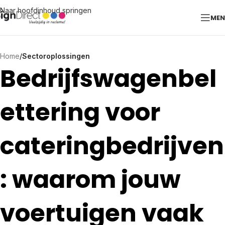
Naar hoofdinhoud springen
ME
Home
/
Sectoroplossingen
Bedrijfswagenbel
ettering voor
cateringbedrijven
: waarom jouw
voertuigen vaak