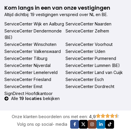
Kom langs in een van onze vestigingen
Altijd dichtbij: 19 vestigingen verspreid over NL en BE.
ServiceCenter Wijk en Aalburg
ServiceCenter Naarden
ServiceCenter Dendermonde
ServiceCenter Zelhem
(BE)
ServiceCenter Winschoten
ServiceCenter Voorhout
ServiceCenter Valkenswaard
ServiceCenter Uden
ServiceCenter Tilburg
ServiceCenter Purmerend
ServiceCenter Nijverdal
ServiceCenter Lummen (BE)
ServiceCenter Lemelerveld
ServiceCenter Land van Cuijk
ServiceCenter Friesland
ServiceCenter Esch
ServiceCenter Emst
ServiceCenter Dordrecht
SignDirect Hoofdkantoor
Alle
19 locaties
bekijken
Onze klanten beoordelen ons met een:
4,9
Volg ons op social- media