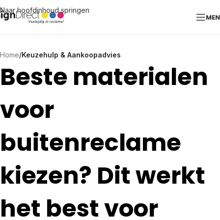
Naar hoofdinhoud springen
ME
Home
/
Keuzehulp & Aankoopadvies
Beste materialen
voor
buitenreclame
kiezen? Dit werkt
het best voor