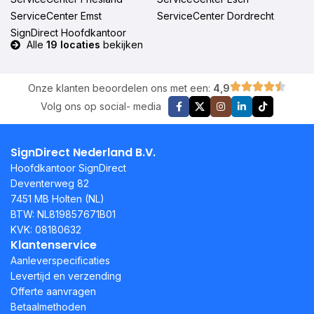
ServiceCenter Emst
ServiceCenter Dordrecht
SignDirect Hoofdkantoor
Alle
19 locaties
bekijken
Onze klanten beoordelen ons met een:
4,9
Volg ons op social- media
SignDirect Nederland B.V.
Hoofdkantoor SignDirect
Deventerweg 82
7451 MB Holten (NL)
BTW: NL819857671B01
KVK: 08180632
Klantenservice
Aanleverspecificaties
Levertijd en verzending
Offerte aanvragen
Betaalmethoden