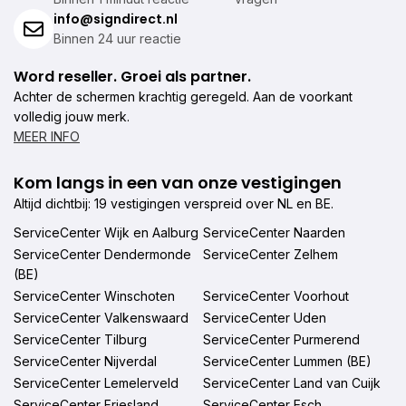
info@signdirect.nl
Binnen 24 uur reactie
Word reseller. Groei als partner.
Achter de schermen krachtig geregeld. Aan de voorkant
volledig jouw merk.
MEER INFO
Kom langs in een van onze vestigingen
Altijd dichtbij: 19 vestigingen verspreid over NL en BE.
ServiceCenter Wijk en Aalburg
ServiceCenter Naarden
ServiceCenter Dendermonde
ServiceCenter Zelhem
(BE)
ServiceCenter Winschoten
ServiceCenter Voorhout
ServiceCenter Valkenswaard
ServiceCenter Uden
ServiceCenter Tilburg
ServiceCenter Purmerend
ServiceCenter Nijverdal
ServiceCenter Lummen (BE)
ServiceCenter Lemelerveld
ServiceCenter Land van Cuijk
ServiceCenter Friesland
ServiceCenter Esch