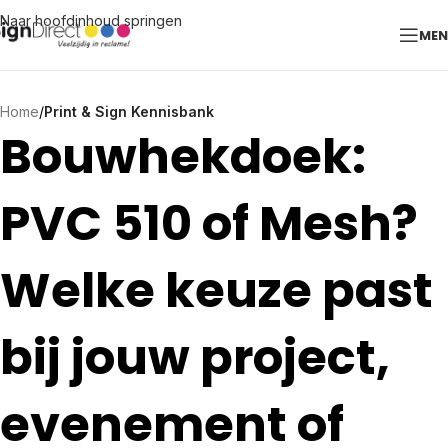
Naar hoofdinhoud springen
ME
Home
/
Print & Sign Kennisbank
Bouwhekdoek:
PVC 510 of Mesh?
Welke keuze past
bij jouw project,
evenement of