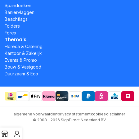
Spandoeken
Baniervlaggen
Beachflags
Folders
Forex
Thema's
Horeca & Catering
Kantoor & Zakelijk
Events & Promo
Bouw & Vastgoed
Duurzaam & Eco
algemene voorwaarden
privacy statement
cookies
disclaimer
© 2008 – 2026 SignDirect Nederland BV