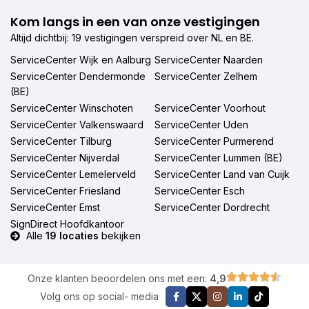
Kom langs in een van onze vestigingen
Altijd dichtbij: 19 vestigingen verspreid over NL en BE.
ServiceCenter Wijk en Aalburg
ServiceCenter Naarden
ServiceCenter Dendermonde
ServiceCenter Zelhem
(BE)
ServiceCenter Winschoten
ServiceCenter Voorhout
ServiceCenter Valkenswaard
ServiceCenter Uden
ServiceCenter Tilburg
ServiceCenter Purmerend
ServiceCenter Nijverdal
ServiceCenter Lummen (BE)
ServiceCenter Lemelerveld
ServiceCenter Land van Cuijk
ServiceCenter Friesland
ServiceCenter Esch
ServiceCenter Emst
ServiceCenter Dordrecht
SignDirect Hoofdkantoor
Alle
19 locaties
bekijken
Onze klanten beoordelen ons met een:
4,9
Volg ons op social- media