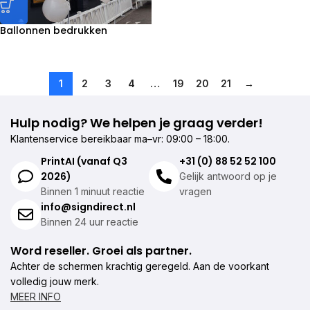
Ballonnen bedrukken
1
2
3
4
…
19
20
21
→
Hulp nodig? We helpen je graag verder!
Klantenservice bereikbaar ma–vr: 09:00 – 18:00.
PrintAI (vanaf Q3
+31 (0) 88 52 52 100
2026)
Gelijk antwoord op je
Binnen 1 minuut reactie
vragen
info@signdirect.nl
Binnen 24 uur reactie
Word reseller. Groei als partner.
Achter de schermen krachtig geregeld. Aan de voorkant
volledig jouw merk.
MEER INFO