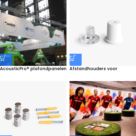
AcousticPro® plafondpanelen
Afstandhouders voor
bedrukken
freesletters bestellen