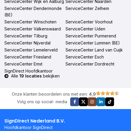
ServiceCenter Wijk en Aalburg
ServiceCenter Naarden
ServiceCenter Dendermonde
ServiceCenter Zelhem
(BE)
ServiceCenter Winschoten
ServiceCenter Voorhout
ServiceCenter Valkenswaard
ServiceCenter Uden
ServiceCenter Tilburg
ServiceCenter Purmerend
ServiceCenter Nijverdal
ServiceCenter Lummen (BE)
ServiceCenter Lemelerveld
ServiceCenter Land van Cuijk
ServiceCenter Friesland
ServiceCenter Esch
ServiceCenter Emst
ServiceCenter Dordrecht
SignDirect Hoofdkantoor
Alle
19 locaties
bekijken
Onze klanten beoordelen ons met een:
4,9
Volg ons op social- media
SignDirect Nederland B.V.
Hoofdkantoor SignDirect