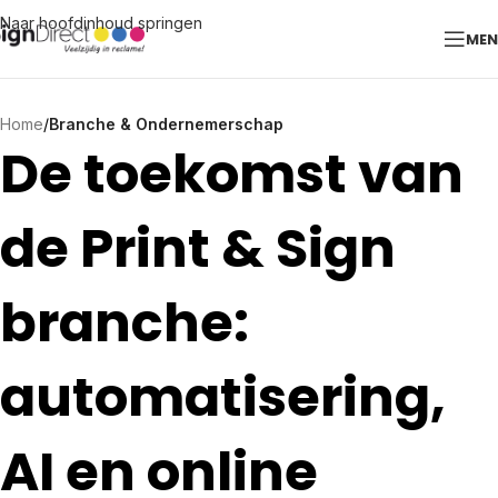
Naar hoofdinhoud springen
ME
Home
/
Branche & Ondernemerschap
De toekomst van
de Print & Sign
branche:
automatisering,
AI en online