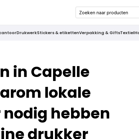
 kantoor
Drukwerk
Stickers & etiketten
Verpakking & Gifts
Textiel
H
n in Capelle
aarom lokale
r nodig hebben
line drukker