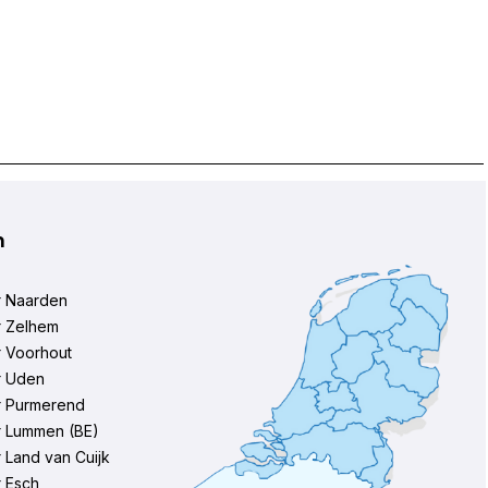
n
r Naarden
r Zelhem
r Voorhout
r Uden
r Purmerend
r Lummen (BE)
 Land van Cuijk
 Esch