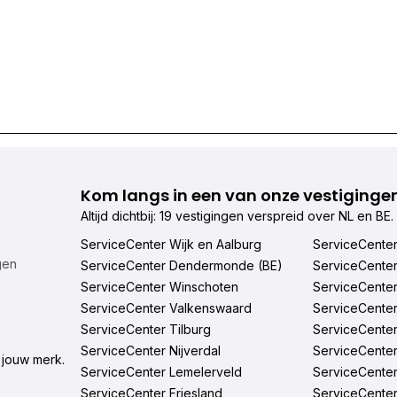
Kom langs in een van onze vestiginge
Altijd dichtbij: 19 vestigingen verspreid over NL en BE.
ServiceCenter Wijk en Aalburg
ServiceCente
gen
ServiceCenter Dendermonde (BE)
ServiceCente
ServiceCenter Winschoten
ServiceCente
ServiceCenter Valkenswaard
ServiceCente
ServiceCenter Tilburg
ServiceCente
ServiceCenter Nijverdal
ServiceCente
 jouw merk.
ServiceCenter Lemelerveld
ServiceCenter
ServiceCenter Friesland
ServiceCenter