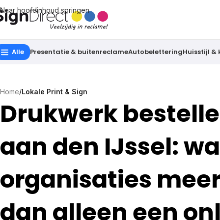
Naar hoofdinhoud springen
Alle
Presentatie & buitenreclame
Autobelettering
Huisstijl &
Home
/
Lokale Print & Sign
Drukwerk bestelle
aan den IJssel: w
organisaties mee
dan alleen een on