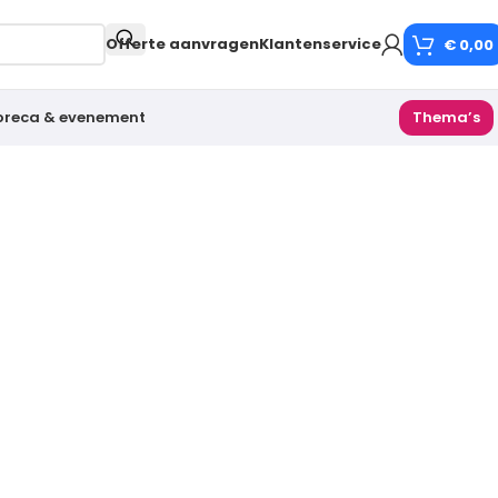
Offerte aanvragen
Klantenservice
€
0,00
oreca & evenement
Thema’s