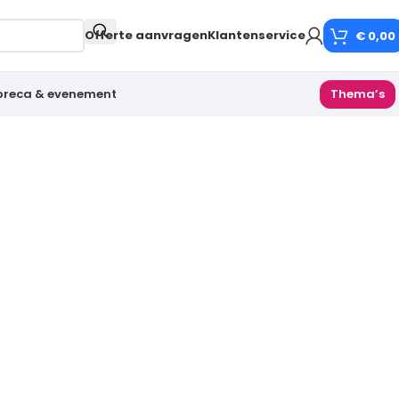
Offerte aanvragen
Klantenservice
€
0,00
oreca & evenement
Thema’s