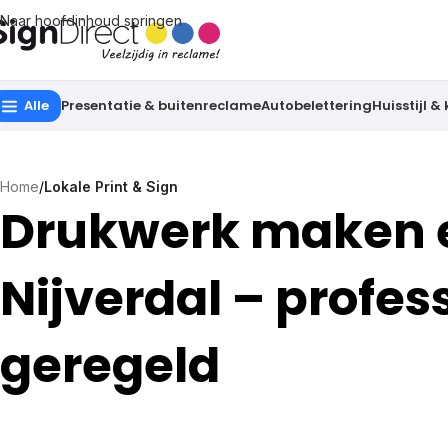
Naar hoofdinhoud springen
Alle
Presentatie & buitenreclame
Autobelettering
Huisstijl &
Home
/
Lokale Print & Sign
Drukwerk maken e
Nijverdal – profes
geregeld