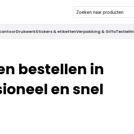
 kantoor
Drukwerk
Stickers & etiketten
Verpakking & Gifts
Textiel
H
n bestellen in
sioneel en snel