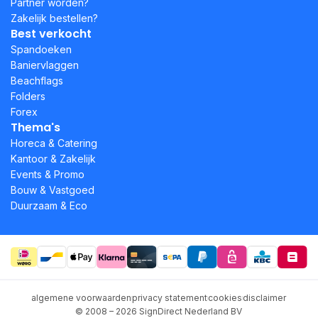
Partner worden?
Zakelijk bestellen?
Best verkocht
Spandoeken
Baniervlaggen
Beachflags
Folders
Forex
Thema's
Horeca & Catering
Kantoor & Zakelijk
Events & Promo
Bouw & Vastgoed
Duurzaam & Eco
algemene voorwaarden
privacy statement
cookies
disclaimer
© 2008 – 2026 SignDirect Nederland BV