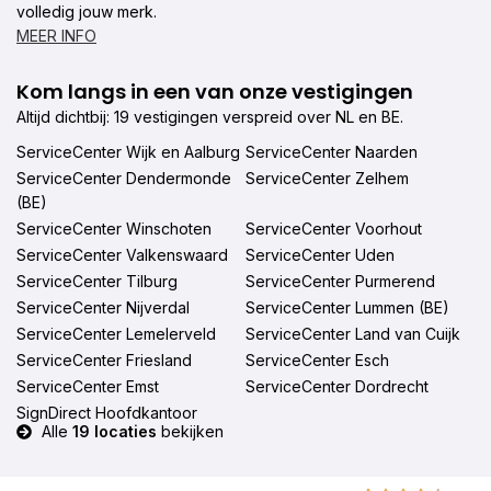
volledig jouw merk.
MEER INFO
Kom langs in een van onze vestigingen
Altijd dichtbij: 19 vestigingen verspreid over NL en BE.
ServiceCenter Wijk en Aalburg
ServiceCenter Naarden
ServiceCenter Dendermonde
ServiceCenter Zelhem
(BE)
ServiceCenter Winschoten
ServiceCenter Voorhout
ServiceCenter Valkenswaard
ServiceCenter Uden
ServiceCenter Tilburg
ServiceCenter Purmerend
ServiceCenter Nijverdal
ServiceCenter Lummen (BE)
ServiceCenter Lemelerveld
ServiceCenter Land van Cuijk
ServiceCenter Friesland
ServiceCenter Esch
ServiceCenter Emst
ServiceCenter Dordrecht
SignDirect Hoofdkantoor
Alle
19 locaties
bekijken