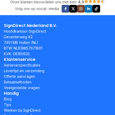
Onze klanten beoordelen ons met een:
4,9
Volg ons op social- media
SignDirect Nederland B.V.
Hoofdkantoor SignDirect
Deventerweg 82
7451 MB Holten (NL)
BTW: NL819857671B01
KVK: 08180632
Klantenservice
Aanleverspecificaties
Levertijd en verzending
Offerte aanvragen
Betaalmethoden
Veelgestelde vragen
Handig
Blog
Tips
Werken bij SignDirect