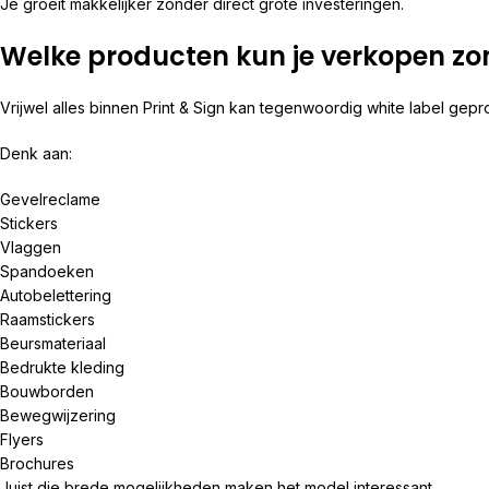
Je groeit makkelijker zonder direct grote investeringen.
Welke producten kun je verkopen zo
Vrijwel alles binnen Print & Sign kan tegenwoordig white label ge
Denk aan:
Gevelreclame
Stickers
Vlaggen
Spandoeken
Autobelettering
Raamstickers
Beursmateriaal
Bedrukte kleding
Bouwborden
Bewegwijzering
Flyers
Brochures
Juist die brede mogelijkheden maken het model interessant.