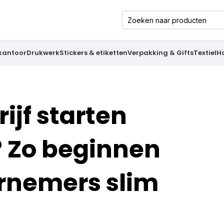
 kantoor
Drukwerk
Stickers & etiketten
Verpakking & Gifts
Textiel
H
ijf starten
 Zo beginnen
rnemers slim