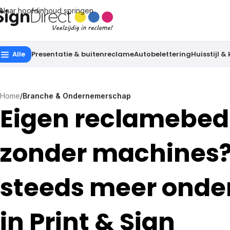
Naar hoofdinhoud springen
Alle
Presentatie & buitenreclame
Autobelettering
Huisstijl &
Home
/
Branche & Ondernemerschap
Eigen reclamebedr
zonder machines?
steeds meer onde
in Print & Sign