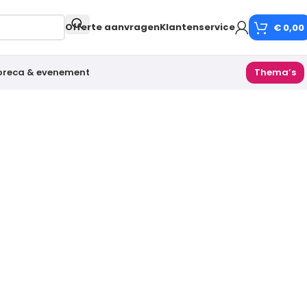
Offerte aanvragen
Klantenservice
€
0,00
oreca & evenement
Thema’s