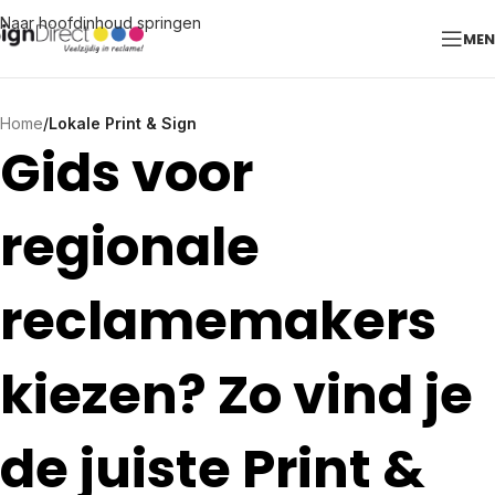
Naar hoofdinhoud springen
ME
Home
/
Lokale Print & Sign
Gids voor
regionale
reclamemakers
kiezen? Zo vind je
de juiste Print &