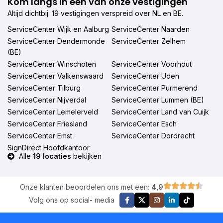
Kom langs in een van onze vestigingen
Altijd dichtbij: 19 vestigingen verspreid over NL en BE.
ServiceCenter Wijk en Aalburg
ServiceCenter Naarden
ServiceCenter Dendermonde
ServiceCenter Zelhem
(BE)
ServiceCenter Winschoten
ServiceCenter Voorhout
ServiceCenter Valkenswaard
ServiceCenter Uden
ServiceCenter Tilburg
ServiceCenter Purmerend
ServiceCenter Nijverdal
ServiceCenter Lummen (BE)
ServiceCenter Lemelerveld
ServiceCenter Land van Cuijk
ServiceCenter Friesland
ServiceCenter Esch
ServiceCenter Emst
ServiceCenter Dordrecht
SignDirect Hoofdkantoor
Alle
19 locaties
bekijken
Onze klanten beoordelen ons met een:
4,9
Volg ons op social- media