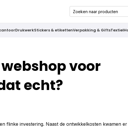
 kantoor
Drukwerk
Stickers & etiketten
Verpakking & Gifts
Textiel
H
gn webshop voor
 dat echt?
n flinke investering. Naast de ontwikkelkosten kwamen er