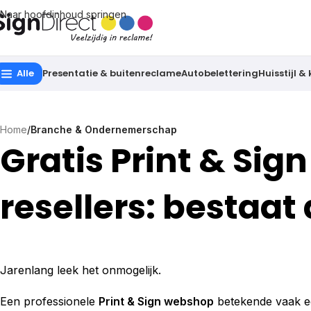
Naar hoofdinhoud springen
Alle
Presentatie & buitenreclame
Autobelettering
Huisstijl &
Home
/
Branche & Ondernemerschap
Gratis Print & Si
resellers: bestaat
Jarenlang leek het onmogelijk.
Een professionele
Print & Sign webshop
betekende vaak ee