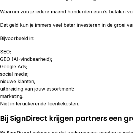
Waarom zou je iedere maand honderden euro’s betalen voor
Dat geld kun je immers veel beter investeren in de groei 
Bijvoorbeeld in:
SEO;
GEO (AI-vindbaarheid);
Google Ads;
social media;
nieuwe klanten;
uitbreiding van jouw assortiment;
marketing.
Niet in terugkerende licentiekosten.
Bij SignDirect krijgen partners een g
Bij
SignDirect
geloven wij dat ondernemers moeten invester