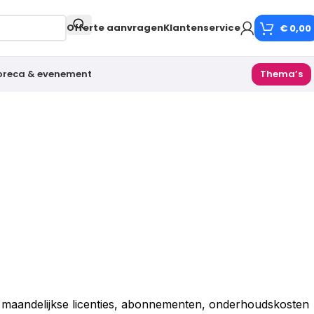
Offerte aanvragen
Klantenservice
€
0,00
oreca & evenement
Thema’s
 maandelijkse licenties, abonnementen, onderhoudskosten