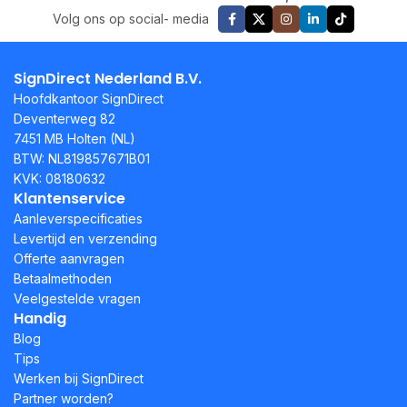
Volg ons op social- media
SignDirect Nederland B.V.
Hoofdkantoor SignDirect
Deventerweg 82
7451 MB Holten (NL)
BTW: NL819857671B01
KVK: 08180632
Klantenservice
Aanleverspecificaties
Levertijd en verzending
Offerte aanvragen
Betaalmethoden
Veelgestelde vragen
Handig
Blog
Tips
Werken bij SignDirect
Partner worden?