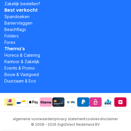
Zakelijk bestellen?
Best verkocht
Spandoeken
Baniervlaggen
Beachflags
Folders
Forex
Thema's
Horeca & Catering
Kantoor & Zakelijk
Events & Promo
Bouw & Vastgoed
Duurzaam & Eco
algemene voorwaarden
privacy statement
cookies
disclaimer
© 2008 – 2026 SignDirect Nederland BV