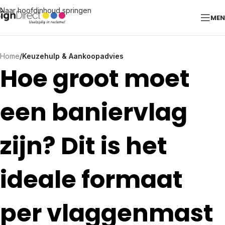
Naar hoofdinhoud springen
ME
Home
/
Keuzehulp & Aankoopadvies
Hoe groot moet
een baniervlag
zijn? Dit is het
ideale formaat
per vlaggenmast