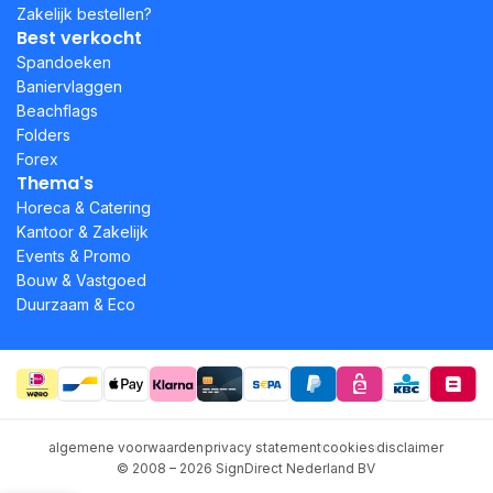
Zakelijk bestellen?
Best verkocht
Spandoeken
Baniervlaggen
Beachflags
Folders
Forex
Thema's
Horeca & Catering
Kantoor & Zakelijk
Events & Promo
Bouw & Vastgoed
Duurzaam & Eco
algemene voorwaarden
privacy statement
cookies
disclaimer
© 2008 – 2026 SignDirect Nederland BV