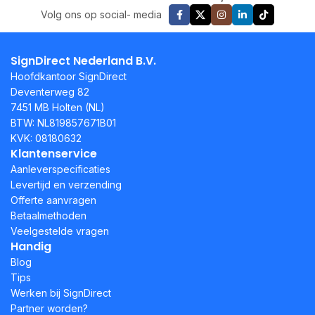
Volg ons op social- media
SignDirect Nederland B.V.
Hoofdkantoor SignDirect
Deventerweg 82
7451 MB Holten (NL)
BTW: NL819857671B01
KVK: 08180632
Klantenservice
Aanleverspecificaties
Levertijd en verzending
Offerte aanvragen
Betaalmethoden
Veelgestelde vragen
Handig
Blog
Tips
Werken bij SignDirect
Partner worden?