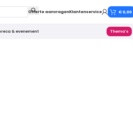
Offerte aanvragen
Klantenservice
€
0,00
oreca & evenement
Thema’s