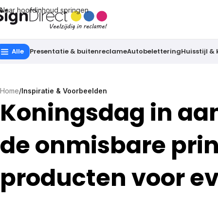
Naar hoofdinhoud springen
Alle
Presentatie & buitenreclame
Autobelettering
Huisstijl &
Home
/
Inspiratie & Voorbeelden
Koningsdag in aant
de onmisbare prin
producten voor 