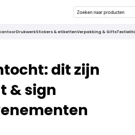
 kantoor
Drukwerk
Stickers & etiketten
Verpakking & Gifts
Textiel
H
ocht: dit zijn
t & sign
evenementen