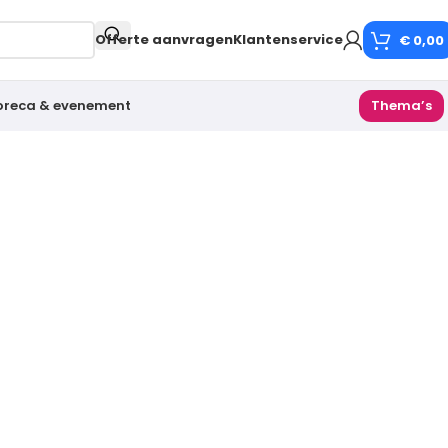
Offerte aanvragen
Klantenservice
€
0,00
oreca & evenement
Thema’s