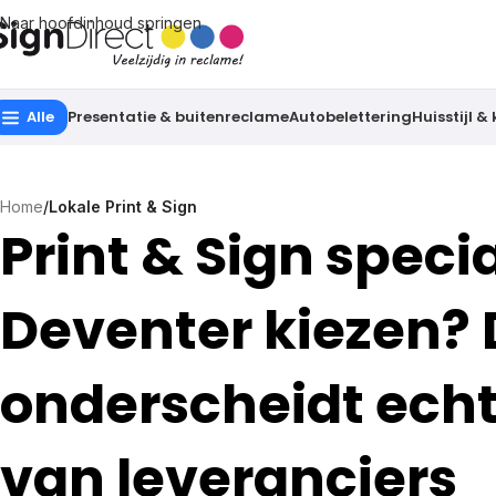
Naar hoofdinhoud springen
Alle
Presentatie & buitenreclame
Autobelettering
Huisstijl &
Home
/
Lokale Print & Sign
Print & Sign specia
Deventer kiezen? 
onderscheidt ec
van leveranciers