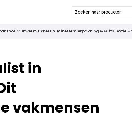
 kantoor
Drukwerk
Stickers & etiketten
Verpakking & Gifts
Textiel
H
list in
Dit
hte vakmensen