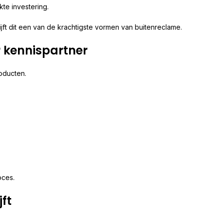
te investering.
jft dit een van de krachtigste vormen van buitenreclame.
 kennispartner
oducten.
oces.
ft