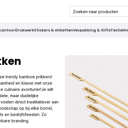
 kantoor
Drukwerk
Stickers & etiketten
Verpakking & Gifts
Textiel
H
kken
onze trendy bamboe prikkers!
zaamheid en klasse met onze
culinaire avonturier!Je wilt
iele, maar duidelijke
n voelen direct kwalitatiever aan
oodschap op bij elke borrel,
ts en bedrijfsfeesten. Zo
nbare branding.