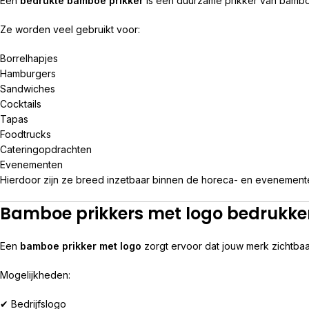
Een
bedrukte bamboe prikker
is een duurzame prikker van bamboe
Ze worden veel gebruikt voor:
Borrelhapjes
Hamburgers
Sandwiches
Cocktails
Tapas
Foodtrucks
Cateringopdrachten
Evenementen
Hierdoor zijn ze breed inzetbaar binnen de horeca- en evenemen
Bamboe prikkers met logo bedrukke
Een
bamboe prikker met logo
zorgt ervoor dat jouw merk zichtbaar
Mogelijkheden:
✔ Bedrijfslogo