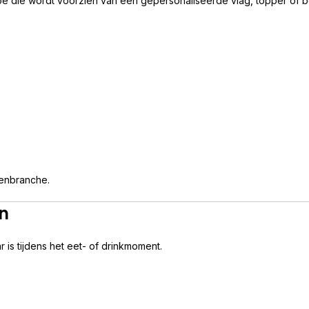
 die wordt voorzien van een gepersonaliseerde vlag, topper of b
tenbranche.
n
 is tijdens het eet- of drinkmoment.