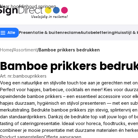
Naar hoofdinhoud springen
Alle
Presentatie & buitenreclame
Autobelettering
Huisstijl &
Home
/
Assortiment
/
Bamboe prikkers bedrukken
Bamboe prikkers bedru
Art. nr.:
bambouprikkers
Voeg een natuurlijke en stijlvolle touch toe aan je gerechten met 
Perfect voor hapjes, barbecue, cocktails en meer! Kies voor duur
opwindende bamboe prikkers – een essentieel accessoire voor elke 
hapjes duurzaam, hygiënisch en stijlvol presenteren — met een subt
merkuitstraling. Bedrukte bamboe prikkers zijn stevig, splintervrij e
dan standaardprikkers. Dankzij de bedrukte top valt jouw logo of b
tasting of cateringpresentatie. Ideaal voor horeca, foodtrucks, even
combineer je mooie presentatie met duurzame materialen én herke
Product samenstellen
Offerte aanvragen