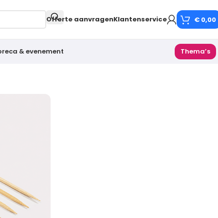
Offerte aanvragen
Klantenservice
€
0,00
oreca & evenement
Thema’s