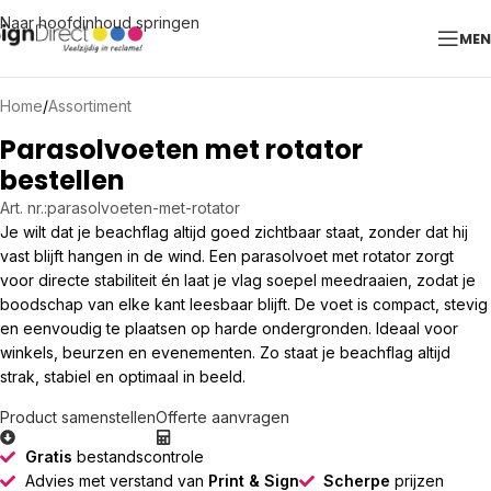
Naar hoofdinhoud springen
ME
Home
/
Assortiment
Parasolvoeten met rotator
bestellen
Art. nr.:
parasolvoeten-met-rotator
Je wilt dat je beachflag altijd goed zichtbaar staat, zonder dat hij
vast blijft hangen in de wind. Een parasolvoet met rotator zorgt
voor directe stabiliteit én laat je vlag soepel meedraaien, zodat je
boodschap van elke kant leesbaar blijft. De voet is compact, stevig
en eenvoudig te plaatsen op harde ondergronden. Ideaal voor
winkels, beurzen en evenementen. Zo staat je beachflag altijd
strak, stabiel en optimaal in beeld.
Product samenstellen
Offerte aanvragen
Gratis
bestandscontrole
Advies met verstand van
Print & Sign
Scherpe
prijzen