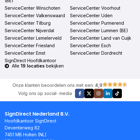
(BE)
ServiceCenter Winschoten
ServiceCenter Voorhout
ServiceCenter Valkenswaard
ServiceCenter Uden
ServiceCenter Tilburg
ServiceCenter Purmerend
ServiceCenter Nijverdal
ServiceCenter Lummen (BE)
ServiceCenter Lemelerveld
ServiceCenter Land van Cuijk
ServiceCenter Friesland
ServiceCenter Esch
ServiceCenter Emst
ServiceCenter Dordrecht
SignDirect Hoofdkantoor
Alle
19 locaties
bekijken
Onze klanten beoordelen ons met een:
4,9
Volg ons op social- media
SignDirect Nederland B.V.
Hoofdkantoor SignDirect
Deventerweg 82
7451 MB Holten (NL)