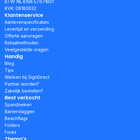
BTW: NL.8198.57.671B01
KVK: 08180632
Klantenservice
Aanleverspecificaties
Levertijd en verzending
Offerte aanvragen
Betaalmethoden
Veelgestelde vragen
Handig
Blog
Tips
Werken bij SignDirect
Partner worden?
Zakelijk bestellen?
Best verkocht
Spandoeken
Baniervlaggen
Beachflags
Folders
Forex
Thema's