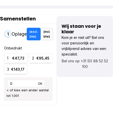
Samenstellen
Wij staan voor je
klaar
(excl.
(incl.
Oplage
1
btw)
btw)
Kom je er niet uit? Bel ons
voor persoonlijk en
Onbedrukt
vrijblijvend advies van een
specialist.
1
€47,72
2
€95,45
Bel ons op +31 (0) 88 52 52
100
3
€143,17
OK
< of kies een ander aantal
tot 1.001