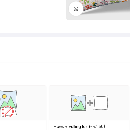
Klik om te vergroten
Hoes + vulling los (- €1,50)