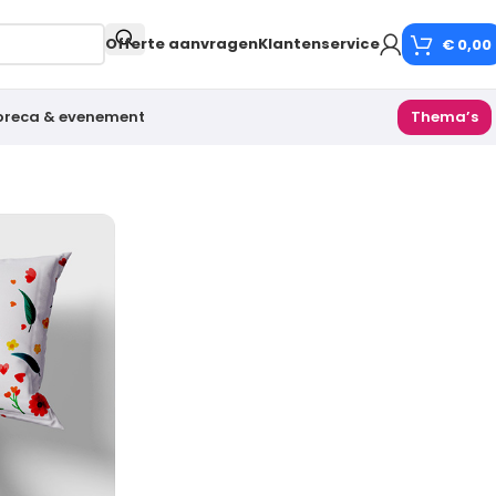
Offerte aanvragen
Klantenservice
€
0,00
oreca & evenement
Thema’s