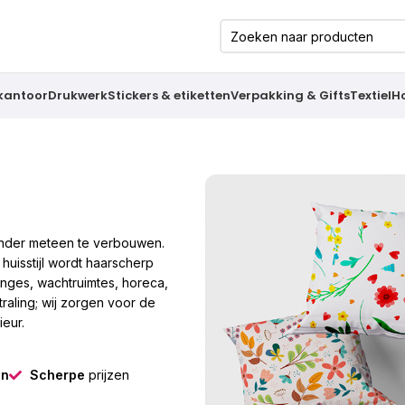
 kantoor
Drukwerk
Stickers & etiketten
Verpakking & Gifts
Textiel
H
zonder meteen te verbouwen.
uisstijl wordt haarscherp
ounges, wachtruimtes, horeca,
straling; wij zorgen voor de
ieur.
gn
Scherpe
prijzen