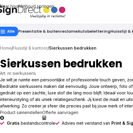
Naar hoofdinhoud springen
Alle
Presentatie & buitenreclame
Autobelettering
Huisstijl &
Home
/
Huisstijl & kantoor
/
Sierkussen bedrukken
Sierkussen bedrukken
Art. nr.:
sierkussens
Je wilt je ruimte een persoonlijke of professionele touch geven, 
Bedrukte sierkussens maken dat eenvoudig. Jouw ontwerp, foto of h
gedrukt op een zachte, luxe stof die lang mooi blijft. Ideaal voor l
interieurstyling of als uniek relatiegeschenk. Jij kiest de maat en uit
afwerking. Zo creëer je sfeer die precies past bij jouw merk of inter
Product samenstellen
Offerte aanvragen
Gratis
bestandscontrole
Advies met verstand van
Print & Si