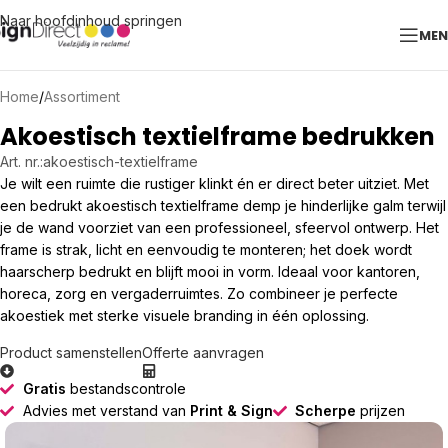
Naar hoofdinhoud springen
ME
Home
/
Assortiment
Akoestisch textielframe bedrukken
Art. nr.:
akoestisch-textielframe
Je wilt een ruimte die rustiger klinkt én er direct beter uitziet. Met
een bedrukt akoestisch textielframe demp je hinderlijke galm terwijl
je de wand voorziet van een professioneel, sfeervol ontwerp. Het
frame is strak, licht en eenvoudig te monteren; het doek wordt
haarscherp bedrukt en blijft mooi in vorm. Ideaal voor kantoren,
horeca, zorg en vergaderruimtes. Zo combineer je perfecte
akoestiek met sterke visuele branding in één oplossing.
Product samenstellen
Offerte aanvragen
Gratis
bestandscontrole
Advies met verstand van
Print & Sign
Scherpe
prijzen