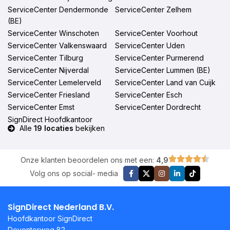
ServiceCenter Dendermonde
ServiceCenter Zelhem
(BE)
ServiceCenter Winschoten
ServiceCenter Voorhout
ServiceCenter Valkenswaard
ServiceCenter Uden
ServiceCenter Tilburg
ServiceCenter Purmerend
ServiceCenter Nijverdal
ServiceCenter Lummen (BE)
ServiceCenter Lemelerveld
ServiceCenter Land van Cuijk
ServiceCenter Friesland
ServiceCenter Esch
ServiceCenter Emst
ServiceCenter Dordrecht
SignDirect Hoofdkantoor
Alle
19 locaties
bekijken
Onze klanten beoordelen ons met een:
4,9
Volg ons op social- media
SignDirect Nederland B.V.
Hoofdkantoor SignDirect
Deventerweg 82