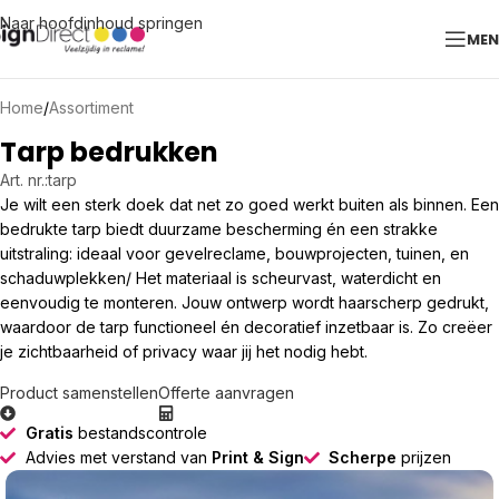
Naar hoofdinhoud springen
ME
Home
/
Assortiment
Tarp bedrukken
Art. nr.:
tarp
Je wilt een sterk doek dat net zo goed werkt buiten als binnen. Een
bedrukte tarp biedt duurzame bescherming én een strakke
uitstraling: ideaal voor gevelreclame, bouwprojecten, tuinen, en
schaduwplekken/ Het materiaal is scheurvast, waterdicht en
eenvoudig te monteren. Jouw ontwerp wordt haarscherp gedrukt,
waardoor de tarp functioneel én decoratief inzetbaar is. Zo creëer
je zichtbaarheid of privacy waar jij het nodig hebt.
Product samenstellen
Offerte aanvragen
Gratis
bestandscontrole
Advies met verstand van
Print & Sign
Scherpe
prijzen