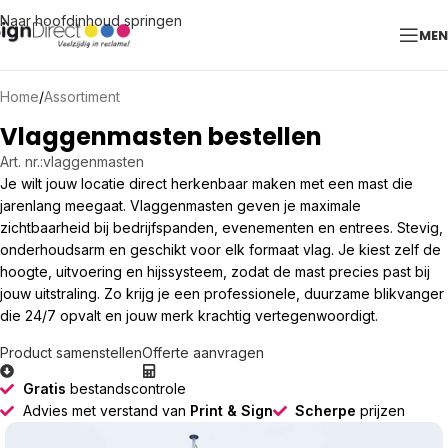
Naar hoofdinhoud springen
ME
Home
/
Assortiment
Vlaggenmasten bestellen
Art. nr.:
vlaggenmasten
Je wilt jouw locatie direct herkenbaar maken met een mast die
jarenlang meegaat. Vlaggenmasten geven je maximale
zichtbaarheid bij bedrijfspanden, evenementen en entrees. Stevig,
onderhoudsarm en geschikt voor elk formaat vlag. Je kiest zelf de
hoogte, uitvoering en hijssysteem, zodat de mast precies past bij
jouw uitstraling. Zo krijg je een professionele, duurzame blikvanger
die 24/7 opvalt en jouw merk krachtig vertegenwoordigt.
Product samenstellen
Offerte aanvragen
Gratis
bestandscontrole
Advies met verstand van
Print & Sign
Scherpe
prijzen