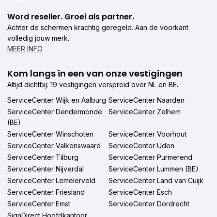
Word reseller. Groei als partner.
Achter de schermen krachtig geregeld. Aan de voorkant
volledig jouw merk.
MEER INFO
Kom langs in een van onze vestigingen
Altijd dichtbij: 19 vestigingen verspreid over NL en BE.
ServiceCenter Wijk en Aalburg
ServiceCenter Naarden
ServiceCenter Dendermonde
ServiceCenter Zelhem
(BE)
ServiceCenter Winschoten
ServiceCenter Voorhout
ServiceCenter Valkenswaard
ServiceCenter Uden
ServiceCenter Tilburg
ServiceCenter Purmerend
ServiceCenter Nijverdal
ServiceCenter Lummen (BE)
ServiceCenter Lemelerveld
ServiceCenter Land van Cuijk
ServiceCenter Friesland
ServiceCenter Esch
ServiceCenter Emst
ServiceCenter Dordrecht
SignDirect Hoofdkantoor