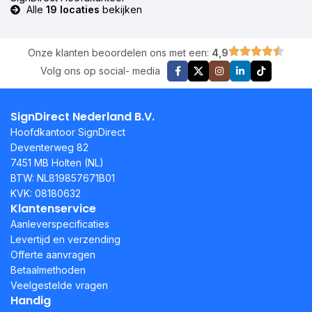
Alle
19 locaties
bekijken
Onze klanten beoordelen ons met een:
4,9
Volg ons op social- media
SignDirect Nederland B.V.
Hoofdkantoor SignDirect
Deventerweg 82
7451 MB Holten (NL)
BTW: NL819857671B01
KVK: 08180632
Klantenservice
Aanleverspecificaties
Levertijd en verzending
Offerte aanvragen
Betaalmethoden
Veelgestelde vragen
Handig