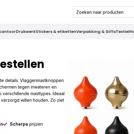
 kantoor
Drukwerk
Stickers & etiketten
Verpakking & Gifts
Textiel
H
stellen
nste details. Vlaggenmastknoppen
schermen tegen inwateren en
p verschillende masttypes. Ideaal
e verzorgd willen houden. Zo ziet
gn
Scherpe
prijzen