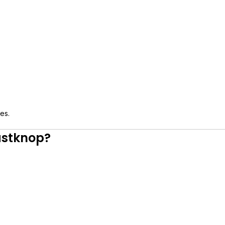
es.
astknop?