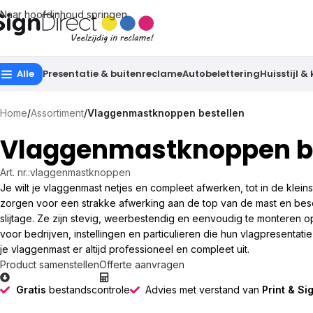
Naar hoofdinhoud springen
Alle
Presentatie & buitenreclame
Autobelettering
Huisstijl &
Home
/
Assortiment
/
Vlaggenmastknoppen bestellen
Vlaggenmastknoppen be
Art. nr.:
vlaggenmastknoppen
Je wilt je vlaggenmast netjes en compleet afwerken, tot in de klei
zorgen voor een strakke afwerking aan de top van de mast en be
slijtage. Ze zijn stevig, weerbestendig en eenvoudig te monteren o
voor bedrijven, instellingen en particulieren die hun vlagpresentati
je vlaggenmast er altijd professioneel en compleet uit.
Product samenstellen
Offerte aanvragen
Gratis
bestandscontrole
Advies met verstand van
Print & Si