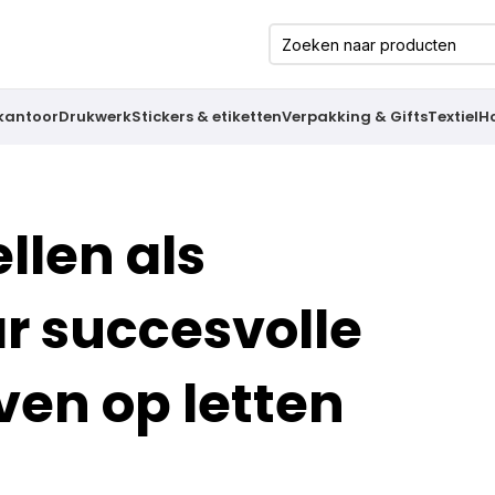
 kantoor
Drukwerk
Stickers & etiketten
Verpakking & Gifts
Textiel
H
llen als
ar succesvolle
jven op letten