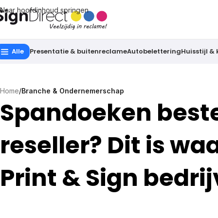
Naar hoofdinhoud springen
Alle
Presentatie & buitenreclame
Autobelettering
Huisstijl &
Home
/
Branche & Ondernemerschap
Spandoeken beste
reseller? Dit is wa
Print & Sign bedri