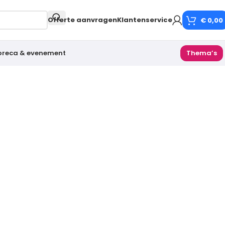
Offerte aanvragen
Klantenservice
€
0,00
oreca & evenement
Thema’s