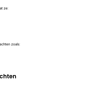
at ze:
chten zoals:
chten