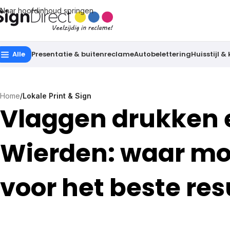
Naar hoofdinhoud springen
Alle
Presentatie & buitenreclame
Autobelettering
Huisstijl &
Home
/
Lokale Print & Sign
Vlaggen drukken e
Wierden: waar moe
voor het beste res