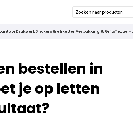
 kantoor
Drukwerk
Stickers & etiketten
Verpakking & Gifts
Textiel
H
n bestellen in
t je op letten
ultaat?