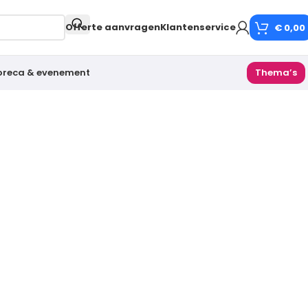
Offerte aanvragen
Klantenservice
€
0,00
oreca & evenement
Thema’s