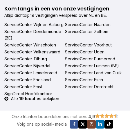
Kom langs in een van onze vestigingen
Altijd dichtbij: 19 vestigingen verspreid over NL en BE.
ServiceCenter Wijk en Aalburg
ServiceCenter Naarden
ServiceCenter Dendermonde
ServiceCenter Zelhem
(BE)
ServiceCenter Winschoten
ServiceCenter Voorhout
ServiceCenter Valkenswaard
ServiceCenter Uden
ServiceCenter Tilburg
ServiceCenter Purmerend
ServiceCenter Nijverdal
ServiceCenter Lummen (BE)
ServiceCenter Lemelerveld
ServiceCenter Land van Cuijk
ServiceCenter Friesland
ServiceCenter Esch
ServiceCenter Emst
ServiceCenter Dordrecht
SignDirect Hoofdkantoor
Alle
19 locaties
bekijken
Onze klanten beoordelen ons met een:
4,9
Volg ons op social- media