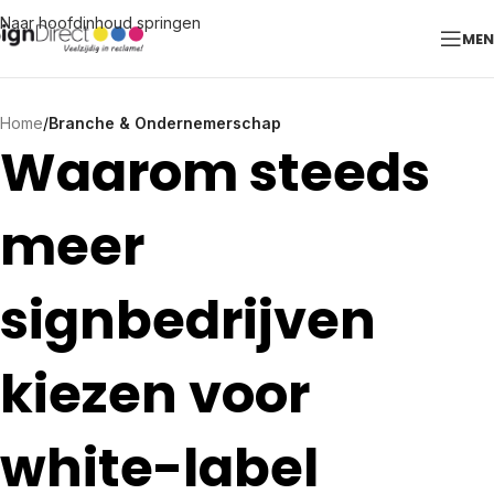
Naar hoofdinhoud springen
ME
Home
/
Branche & Ondernemerschap
Waarom steeds
meer
signbedrijven
kiezen voor
white-label