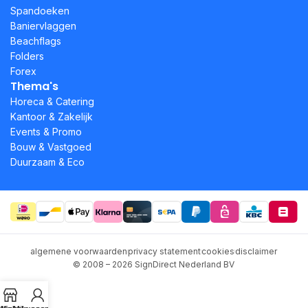
Spandoeken
Baniervlaggen
Beachflags
Folders
Forex
Thema's
Horeca & Catering
Kantoor & Zakelijk
Events & Promo
Bouw & Vastgoed
Duurzaam & Eco
algemene voorwaarden
privacy statement
cookies
disclaimer
© 2008 – 2026 SignDirect Nederland BV