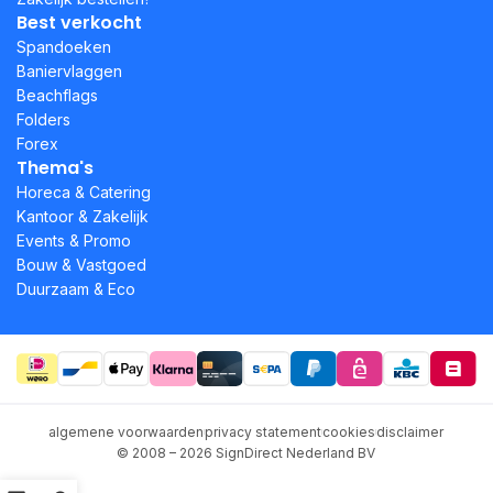
Best verkocht
Spandoeken
Baniervlaggen
Beachflags
Folders
Forex
Thema's
Horeca & Catering
Kantoor & Zakelijk
Events & Promo
Bouw & Vastgoed
Duurzaam & Eco
algemene voorwaarden
privacy statement
cookies
disclaimer
© 2008 – 2026 SignDirect Nederland BV