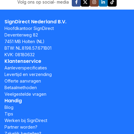
Volg ons op social- media
SignDirect Nederland B.V.
Hoofdkantoor SignDirect
Deventerweg 82
7451 MB Holten (NL)
BTW: NL.8198.57.671B01
KVK: 08180632
Klantenservice
Aanleverspecificaties
Levertijd en verzending
Offerte aanvragen
Betaalmethoden
Veelgestelde vragen
Handig
Blog
Tips
Werken bij SignDirect
Partner worden?
Zakelijk bestellen?