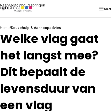
Naar hoofdinhoud springen
ME
Home
/
Keuzehulp & Aankoopadvies
Welke vlag gaat
het langst mee?
Dit bepaalt de
levensduur van
een vlag