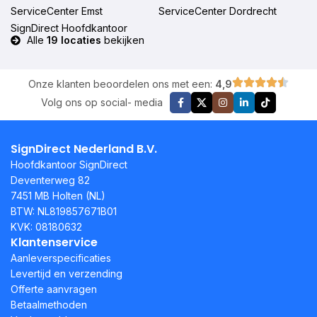
ServiceCenter Emst
ServiceCenter Dordrecht
SignDirect Hoofdkantoor
Alle
19 locaties
bekijken
Onze klanten beoordelen ons met een:
4,9
Volg ons op social- media
SignDirect Nederland B.V.
Hoofdkantoor SignDirect
Deventerweg 82
7451 MB Holten (NL)
BTW: NL819857671B01
KVK: 08180632
Klantenservice
Aanleverspecificaties
Levertijd en verzending
Offerte aanvragen
Betaalmethoden