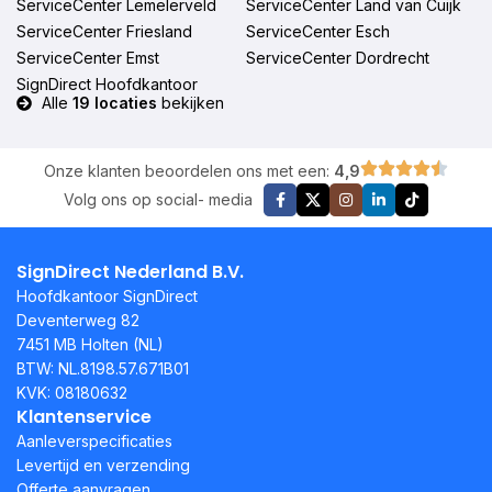
ServiceCenter Lemelerveld
ServiceCenter Land van Cuijk
ServiceCenter Friesland
ServiceCenter Esch
ServiceCenter Emst
ServiceCenter Dordrecht
SignDirect Hoofdkantoor
Alle
19 locaties
bekijken
Onze klanten beoordelen ons met een:
4,9
Volg ons op social- media
SignDirect Nederland B.V.
Hoofdkantoor SignDirect
Deventerweg 82
7451 MB Holten (NL)
BTW: NL.8198.57.671B01
KVK: 08180632
Klantenservice
Aanleverspecificaties
Levertijd en verzending
Offerte aanvragen