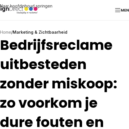
Naar hoofdinhoud springen
ME
Home
/
Marketing & Zichtbaarheid
Bedrijfsreclame
uitbesteden
zonder miskoop:
zo voorkom je
dure fouten en