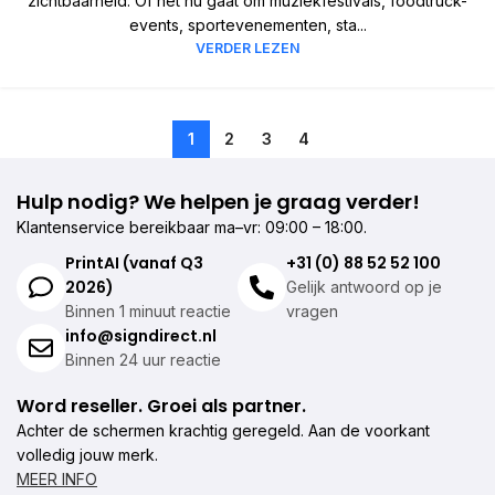
zichtbaarheid. Of het nu gaat om muziekfestivals, foodtruck-
events, sportevenementen, sta...
VERDER LEZEN
1
2
3
4
Hulp nodig? We helpen je graag verder!
Klantenservice bereikbaar ma–vr: 09:00 – 18:00.
PrintAI (vanaf Q3
+31 (0) 88 52 52 100
2026)
Gelijk antwoord op je
Binnen 1 minuut reactie
vragen
info@signdirect.nl
Binnen 24 uur reactie
Word reseller. Groei als partner.
Achter de schermen krachtig geregeld. Aan de voorkant
volledig jouw merk.
MEER INFO