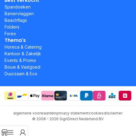
Best verkocht
Spandoeken
Baniervlaggen
Beachflags
Folders
Forex
Thema's
Horeca & Catering
Kantoor & Zakelijk
Events & Promo
Bouw & Vastgoed
Duurzaam & Eco
algemene voorwaarden
privacy statement
cookies
disclaimer
© 2008 – 2026 SignDirect Nederland BV