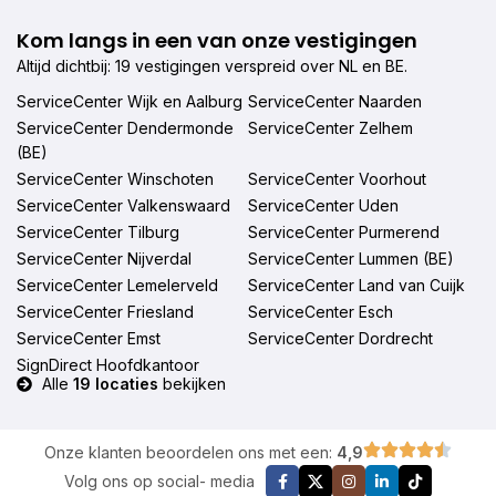
Kom langs in een van onze vestigingen
Altijd dichtbij: 19 vestigingen verspreid over NL en BE.
ServiceCenter Wijk en Aalburg
ServiceCenter Naarden
ServiceCenter Dendermonde
ServiceCenter Zelhem
(BE)
ServiceCenter Winschoten
ServiceCenter Voorhout
ServiceCenter Valkenswaard
ServiceCenter Uden
ServiceCenter Tilburg
ServiceCenter Purmerend
ServiceCenter Nijverdal
ServiceCenter Lummen (BE)
ServiceCenter Lemelerveld
ServiceCenter Land van Cuijk
ServiceCenter Friesland
ServiceCenter Esch
ServiceCenter Emst
ServiceCenter Dordrecht
SignDirect Hoofdkantoor
Alle
19 locaties
bekijken
Onze klanten beoordelen ons met een:
4,9
Volg ons op social- media